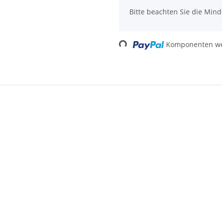
x
Bitte beachten Sie die Min
Loading...
Komponenten wer