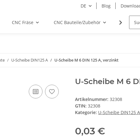
DE
Blog
Downloa
CNC Fräse
CNC Bauteile/Zubehör
Elektro
nte
U-Scheibe DIN125 A
U-Scheibe M 6 DIN 125 A, verzinkt
U-Scheibe M 6 DI
Artikelnummer:
32308
GTIN:
32308
Kategorie:
U-Scheibe DIN125 A
0,03 €