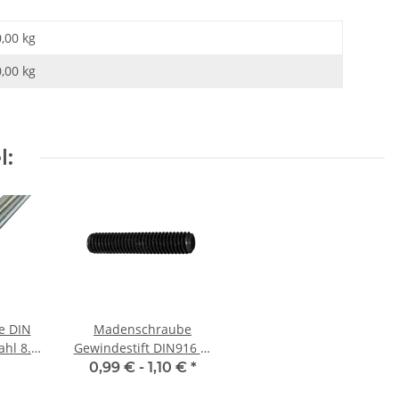
0,00 kg
0,00
kg
l:
e DIN
Madenschraube
ahl 8.8,
Gewindestift DIN916 M
× 1000
6x 8 Ringschneide 10x
0,99 € -
1,10 €
*