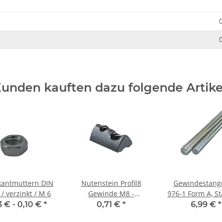
unden kauften dazu folgende Artike
kantmuttern DIN
Nutenstein Profil8
Gewindestang
/ verzinkt / M 6
Gewinde M8 -
976-1 Form A, St
einschwenkbar mit
verzinkt, M10 
3 € -
0,10 €
*
0,71 €
*
6,99 €
*
Kugel
mm