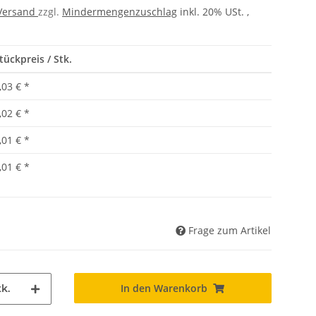
Versand
zzgl.
Mindermengenzuschlag
inkl. 20% USt. ,
tückpreis / Stk.
,03 €
*
,02 €
*
,01 €
*
,01 €
*
Frage zum Artikel
In den Warenkorb
k.