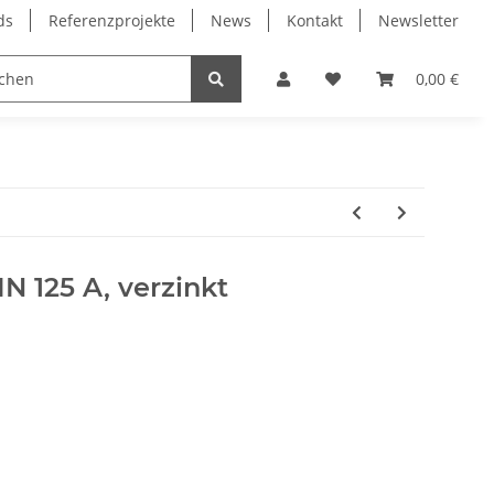
ds
Referenzprojekte
News
Kontakt
Newsletter
Frässpindeln
Lagertechnik
Lineartechnik
0,00 €
N 125 A, verzinkt