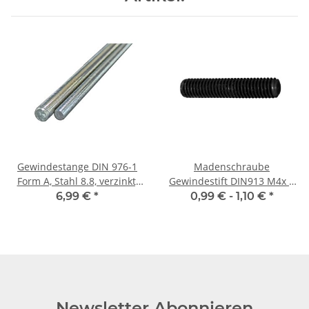
Gewindestange DIN 976-1
Madenschraube
Form A, Stahl 8.8, verzinkt,
Gewindestift DIN913 M4x 4
M10 × 1000 mm
Kegelkuppe 10x
6,99 €
*
0,99 € -
1,10 €
*
Newsletter Abonnieren