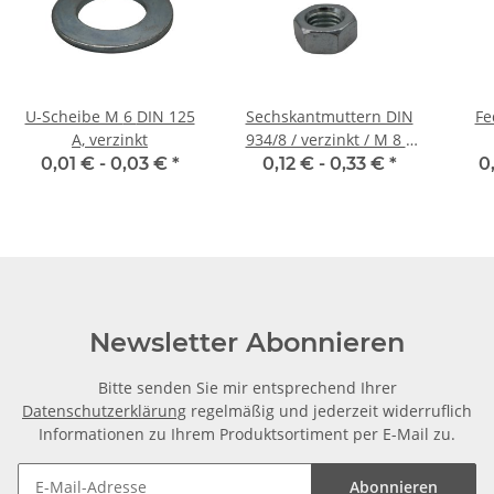
U-Scheibe M 6 DIN 125
Sechskantmuttern DIN
Fe
A, verzinkt
934/8 / verzinkt / M 8 x
1.00
0,01 € -
0,03 €
*
0,12 € -
0,33 €
*
0
Newsletter Abonnieren
Bitte senden Sie mir entsprechend Ihrer
Datenschutzerklärung
regelmäßig und jederzeit widerruflich
Informationen zu Ihrem Produktsortiment per E-Mail zu.
Abonnieren