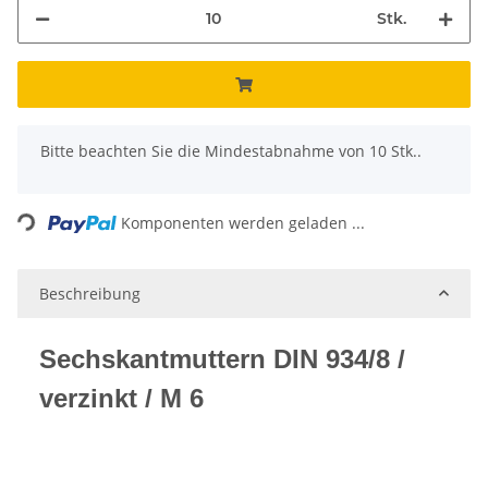
Stk.
x
Bitte beachten Sie die Mindestabnahme von 10 Stk..
ading...
Komponenten werden geladen ...
Beschreibung
Sechskantmuttern DIN 934/8 /
verzinkt / M 6