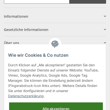
Informationen
Gesetzliche Informationen
Über uns
Wie wir Cookies & Co nutzen
Durch Klicken auf „Alle akzeptieren“ gestatten Sie den
Einsatz folgender Dienste auf unserer Website: YouTube,
Klagenfurter Straße 29
Vimeo, Google Analytics, Google Ads, Google Tag
9556 Liebenfels
Manager. Sie können die Einstellung jederzeit ändern
(Fingerabdruck-Icon links unten). Weitere Details finden
Montag bis Donnerstag: 8:00 bis 16:30 Uhr
Sie unter
Konfigurieren
und in unserer
Freitag: 8:00 bis 12:00 Uhr
Datenschutzerklärung
.
Tel.:
0043 (0) 4262 50900
Alle akzeptieren
E-Mail:
office@cncshop.at