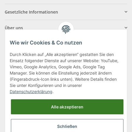
Gesetzliche Informationen
Über uns
Wie wir Cookies & Co nutzen
Durch Klicken auf „Alle akzeptieren“ gestatten Sie den
Einsatz folgender Dienste auf unserer Website: YouTube,
Klagenfurter Straße 29
Vimeo, Google Analytics, Google Ads, Google Tag
9556 Liebenfels
Manager. Sie können die Einstellung jederzeit ändern
(Fingerabdruck-Icon links unten). Weitere Details finden
Montag bis Donnerstag: 8:00 bis 16:30 Uhr
Sie unter
Konfigurieren
und in unserer
Freitag: 8:00 bis 12:00 Uhr
Datenschutzerklärung
.
Tel.:
0043 (0) 4262 50900
Alle akzeptieren
E-Mail:
office@cncshop.at
Schließen