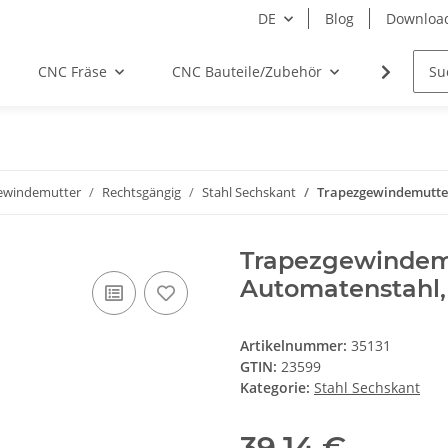
DE
Blog
Downloa
CNC Fräse
CNC Bauteile/Zubehör
Elektro
ewindemutter
Rechtsgängig
Stahl Sechskant
Trapezgewindemutter
Trapezgewindemu
Automatenstahl,
Artikelnummer:
35131
GTIN:
23599
Kategorie:
Stahl Sechskant
39,14 €