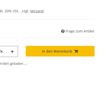
kl. 20% USt. , zzgl.
Versand
Frage zum Artikel
In den Warenkorb
k.
den geladen ...