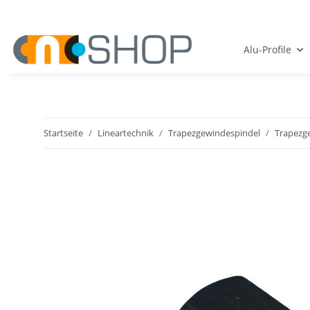
Alu-Profile
Startseite
Lineartechnik
Trapezgewindespindel
Trapezg