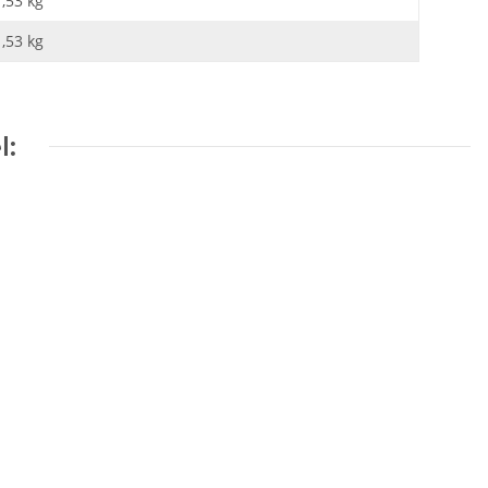
1,53 kg
1,53
kg
l: