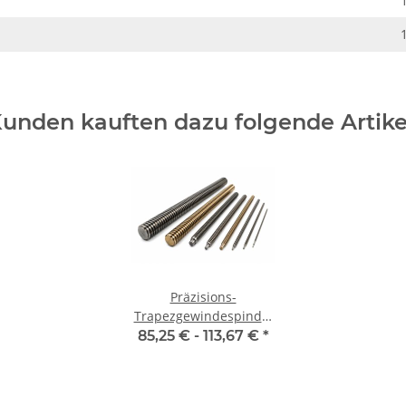
unden kauften dazu folgende Artike
Präzisions-
Trapezgewindespindel
TR44x7 rechts, je m
85,25 € -
113,67 €
*
±2mm