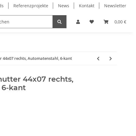
ds
Referenzprojekte
News
Kontakt
Newsletter
Frässpindeln
Lagertechnik
Lineartechnik
0,00 €
 44x07 rechts, Automatenstahl, 6-kant
tter 44x07 rechts,
 6-kant