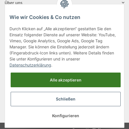
Über uns
Wie wir Cookies & Co nutzen
Durch Klicken auf „Alle akzeptieren“ gestatten Sie den
Einsatz folgender Dienste auf unserer Website: YouTube,
Klagenfurter Straße 29
Vimeo, Google Analytics, Google Ads, Google Tag
9556 Liebenfels
Manager. Sie können die Einstellung jederzeit ändern
(Fingerabdruck-Icon links unten). Weitere Details finden
Montag bis Donnerstag: 8:00 bis 16:30 Uhr
Sie unter
Konfigurieren
und in unserer
Freitag: 8:00 bis 12:00 Uhr
Datenschutzerklärung
.
Tel.:
0043 (0) 4262 50900
Alle akzeptieren
E-Mail:
office@cncshop.at
Schließen
* Alle Preise inkl. gesetzlicher USt., zzgl.
Versand
, zzgl.
Mindermengenzuschlag
Konfigurieren