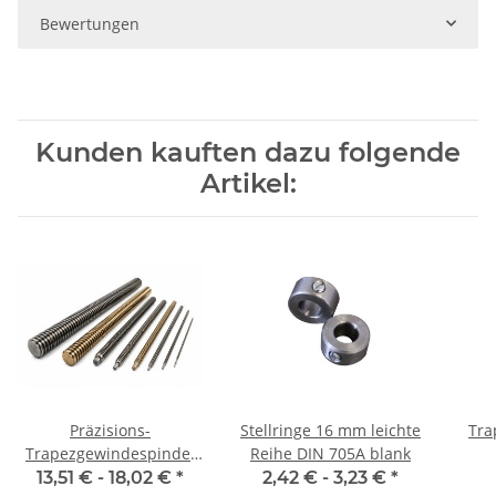
Bewertungen
Kunden kauften dazu folgende
Artikel:
Präzisions-
Stellringe 16 mm leichte
Tra
Trapezgewindespindel
Reihe DIN 705A blank
TR16x4 rechts, je m
13,51 € -
18,02 €
*
2,42 € -
3,23 €
*