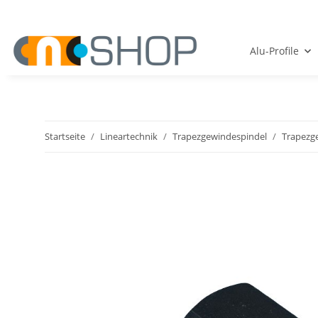
Alu-Profile
Startseite
Lineartechnik
Trapezgewindespindel
Trapezg