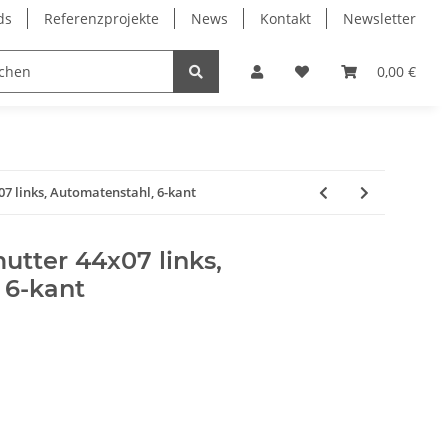
ds
Referenzprojekte
News
Kontakt
Newsletter
Frässpindeln
Lagertechnik
Lineartechnik
0,00 €
7 links, Automatenstahl, 6-kant
tter 44x07 links,
 6-kant