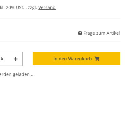
kl. 20% USt. , zzgl.
Versand
Frage zum Artikel
In den Warenkorb
k.
den geladen ...