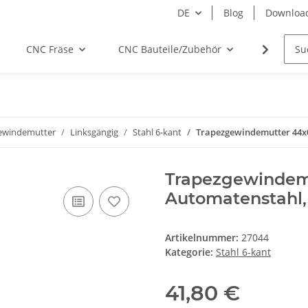
DE
Blog
Downloa
CNC Fräse
CNC Bauteile/Zubehör
Elektro
ewindemutter
Linksgängig
Stahl 6-kant
Trapezgewindemutter 44x0
Trapezgewindemu
Automatenstahl,
Artikelnummer:
27044
Kategorie:
Stahl 6-kant
41,80 €