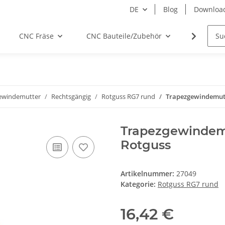
DE
Blog
Downloa
CNC Fräse
CNC Bauteile/Zubehör
Elektro
ewindemutter
Rechtsgängig
Rotguss RG7 rund
Trapezgewindemutt
Trapezgewindemu
Rotguss
Artikelnummer:
27049
Kategorie:
Rotguss RG7 rund
16,42 €