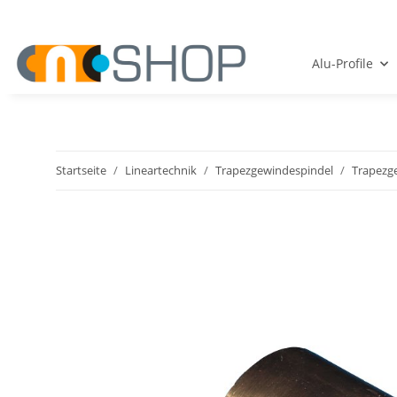
Alu-Profile
Startseite
Lineartechnik
Trapezgewindespindel
Trapezg