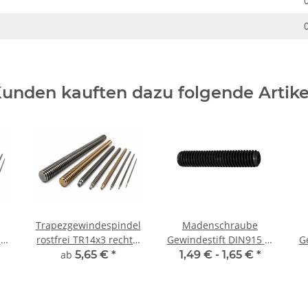
unden kauften dazu folgende Artike
Trapezgewindespindel
Madenschraube
el
rostfrei TR14x3 rechts,
Gewindestift DIN915 M
G
millimetergenauer
6x20 Zapfen 10x
ab
5,65 €
*
1,49 € -
1,65 €
*
Zuschnitt