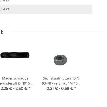
0,14 kg
0,14
kg
l:
Madenschraube
Sechskantmuttern DIN
ewindestift DIN915 M
934/8 / verzinkt / M 10 x
6x30 Zapfen 10x
1.00
2,25 € -
2,50 €
*
0,21 € -
0,59 €
*