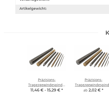
Artikelgewicht:
K
Präzisions-
Präzisions-
Trapezgewindespindel
Trapezgewindespind
TR14x3 rechts, je m
TR14x3 rechts,
11,46 € -
15,29 €
*
ab
2,02 €
*
±2mm
millimetergenauer
Zuschnitt