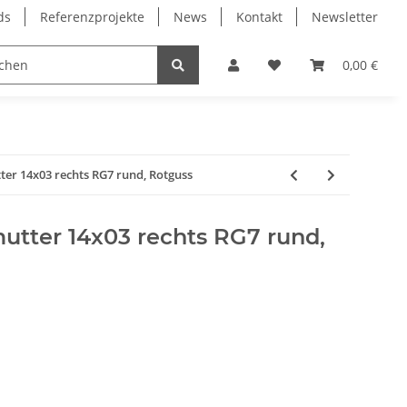
ds
Referenzprojekte
News
Kontakt
Newsletter
Frässpindeln
Lagertechnik
Lineartechnik
0,00 €
er 14x03 rechts RG7 rund, Rotguss
tter 14x03 rechts RG7 rund,