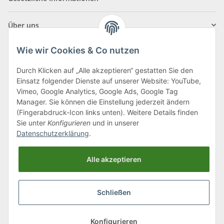
Über uns
Wie wir Cookies & Co nutzen
Durch Klicken auf „Alle akzeptieren“ gestatten Sie den
Einsatz folgender Dienste auf unserer Website: YouTube,
Klagenfurter Straße 29
Vimeo, Google Analytics, Google Ads, Google Tag
9556 Liebenfels
Manager. Sie können die Einstellung jederzeit ändern
(Fingerabdruck-Icon links unten). Weitere Details finden
Montag bis Donnerstag: 8:00 bis 16:30 Uhr
Sie unter
Konfigurieren
und in unserer
Freitag: 8:00 bis 12:00 Uhr
Datenschutzerklärung
.
Tel.:
0043 (0) 4262 50900
Alle akzeptieren
E-Mail:
office@cncshop.at
Schließen
* Alle Preise inkl. gesetzlicher USt., zzgl.
Versand
, zzgl.
Mindermengenzuschlag
Konfigurieren