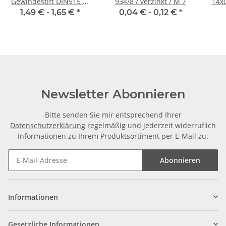
Gewindestift DIN915 M
934/8 / verzinkt / M 7
14x0
6x20 Zapfen 10x
1,49 € -
1,65 €
*
0,04 € -
0,12 €
*
Newsletter Abonnieren
Bitte senden Sie mir entsprechend Ihrer
Datenschutzerklärung
regelmäßig und jederzeit widerruflich
Informationen zu Ihrem Produktsortiment per E-Mail zu.
Abonnieren
Informationen
Gesetzliche Informationen