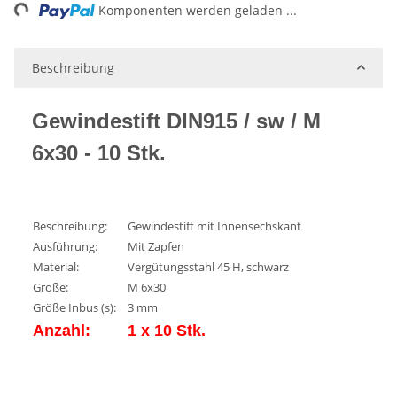
ng...
Komponenten werden geladen ...
Beschreibung
Gewindestift DIN915 / sw / M
6x30 - 10 Stk.
Beschreibung:
Gewindestift mit Innensechskant
Ausführung:
Mit Zapfen
Material:
Vergütungsstahl 45 H, schwarz
Größe:
M 6x30
Größe Inbus (s):
3 mm
Anzahl:
1 x 10 Stk.