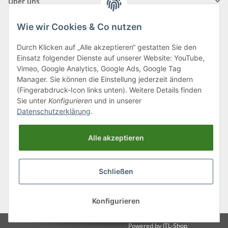
Über uns
Wie wir Cookies & Co nutzen
Durch Klicken auf „Alle akzeptieren“ gestatten Sie den
Einsatz folgender Dienste auf unserer Website: YouTube,
Klagenfurter Straße 29
Vimeo, Google Analytics, Google Ads, Google Tag
9556 Liebenfels
Manager. Sie können die Einstellung jederzeit ändern
(Fingerabdruck-Icon links unten). Weitere Details finden
Montag bis Donnerstag: 8:00 bis 16:30 Uhr
Sie unter
Konfigurieren
und in unserer
Freitag: 8:00 bis 12:00 Uhr
Datenschutzerklärung
.
Tel.:
0043 (0) 4262 50900
Alle akzeptieren
E-Mail:
office@cncshop.at
Schließen
* Alle Preise inkl. gesetzlicher USt., zzgl.
Versand
, zzgl.
Mindermengenzuschlag
Konfigurieren
Powered by
JTL-Shop