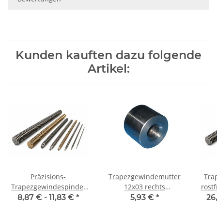
Kunden kauften dazu folgende
Artikel:
Präzisions-
Trapezgewindemutter
Tra
Trapezgewindespindel
12x03 rechts
rostf
TR12x3 rechts, je m
Automatenstahl rund
8,87 € -
11,83 €
*
5,93 €
*
26
±2mm