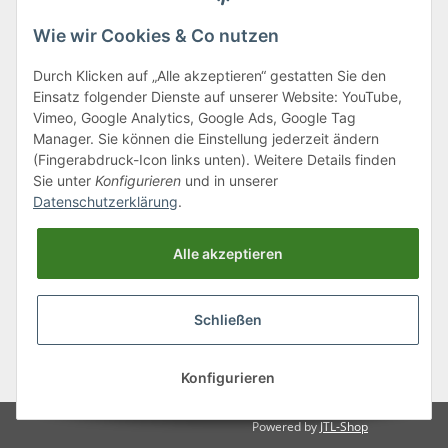
Wie wir Cookies & Co nutzen
Durch Klicken auf „Alle akzeptieren“ gestatten Sie den
Einsatz folgender Dienste auf unserer Website: YouTube,
Klagenfurter Straße 29
Vimeo, Google Analytics, Google Ads, Google Tag
9556 Liebenfels
Manager. Sie können die Einstellung jederzeit ändern
(Fingerabdruck-Icon links unten). Weitere Details finden
Montag bis Donnerstag: 8:00 bis 16:30 Uhr
Sie unter
Konfigurieren
und in unserer
Freitag: 8:00 bis 12:00 Uhr
Datenschutzerklärung
.
Tel.:
0043 (0) 4262 50900
Alle akzeptieren
E-Mail:
office@cncshop.at
Schließen
* Alle Preise inkl. gesetzlicher USt., zzgl.
Versand
, zzgl.
Mindermengenzuschlag
Konfigurieren
Powered by
JTL-Shop