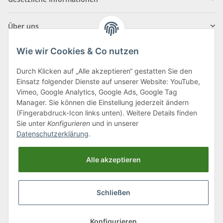
Über uns
Wie wir Cookies & Co nutzen
Durch Klicken auf „Alle akzeptieren“ gestatten Sie den
Einsatz folgender Dienste auf unserer Website: YouTube,
Klagenfurter Straße 29
Vimeo, Google Analytics, Google Ads, Google Tag
9556 Liebenfels
Manager. Sie können die Einstellung jederzeit ändern
(Fingerabdruck-Icon links unten). Weitere Details finden
Montag bis Donnerstag: 8:00 bis 16:30 Uhr
Sie unter
Konfigurieren
und in unserer
Freitag: 8:00 bis 12:00 Uhr
Datenschutzerklärung
.
Tel.:
0043 (0) 4262 50900
Alle akzeptieren
E-Mail:
office@cncshop.at
Schließen
* Alle Preise inkl. gesetzlicher USt., zzgl.
Versand
, zzgl.
Mindermengenzuschlag
Konfigurieren