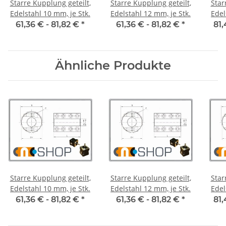
Starre Kupplung geteilt,
Starre Kupplung geteilt,
Star
Edelstahl 10 mm, je Stk.
Edelstahl 12 mm, je Stk.
61,36 € -
81,82 €
*
61,36 € -
81,82 €
*
81,
Ähnliche Produkte
Starre Kupplung geteilt,
Starre Kupplung geteilt,
Star
Edelstahl 10 mm, je Stk.
Edelstahl 12 mm, je Stk.
61,36 € -
81,82 €
*
61,36 € -
81,82 €
*
81,