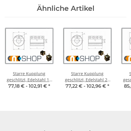
Ähnliche Artikel
Starre Kupplung
Starre Kupplung
geschlitzt, Edelstahl 19
geschlitzt, Edelstahl 20
gesc
mm, je Stk.
mm, je Stk.
77,18 € -
102,91 €
*
77,22 € -
102,96 €
*
85