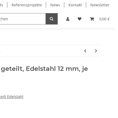
ds
Referenzprojekte
News
Kontakt
Newsletter
Frässpindeln
Lagertechnik
Lineartechnik
0,00 €
.
geteilt, Edelstahl 12 mm, je
eilt Edelstahl