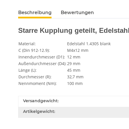
Beschreibung
Bewertungen
Starre Kupplung geteilt, Edelstah
Material:
Edelstahl 1.4305 blank
C (Din 912-12.9):
M4x12 mm
Innendurchmesser (D1):
12 mm
Außendurchmesser (D4):
29 mm
Länge (L):
45 mm
Durchmesser (R):
32,7 mm
Nennmoment (Nm):
100 mm
Versandgewicht:
Artikelgewicht: