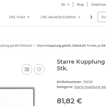
DE
Blog
Downloa
CNC Fräse
CNC Bauteile/Zubehör
Elektro
pplung geteilt Edelstahl
Starre Kupplung geteilt, Edelstahl 12 mm, je Stk
Starre Kupplung 
Stk.
Artikelnummer:
35658
Kategorie:
Starre Kupplung get
81,82 €