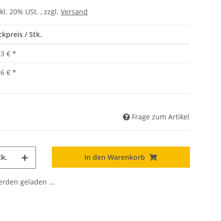
kl. 20% USt. , zzgl.
Versand
ckpreis / Stk.
63 €
*
36 €
*
Frage zum Artikel
In den Warenkorb
k.
den geladen ...