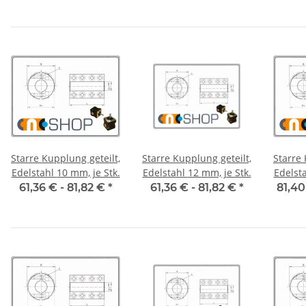
Starre Kupplung geteilt,
Starre Kupplung geteilt,
Starre 
Edelstahl 10 mm, je Stk.
Edelstahl 12 mm, je Stk.
61,36 € -
81,82 €
*
61,36 € -
81,82 €
*
81,40