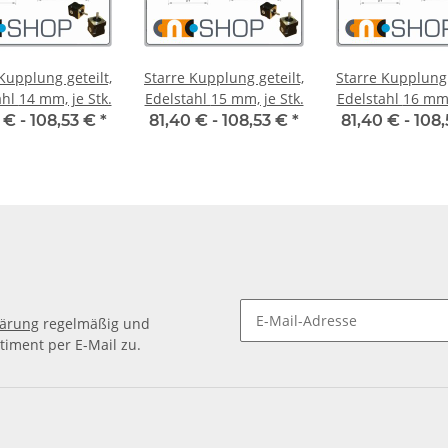
Kupplung geteilt,
Starre Kupplung geteilt,
Starre Kupplung 
Edelstahl 14 mm, je Stk.
Edelstahl 15 mm, je Stk.
Edelstahl 1
 € -
108,53 €
*
81,40 € -
108,53 €
*
81,40 € -
108
lärung
regelmäßig und
timent per E-Mail zu.