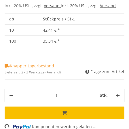
inkl. 20% USt. , zzgl.
Versand
inkl. 20% USt. , zzgl.
Versand
ab
Stückpreis / Stk.
10
42,41 €
*
100
35,34 €
*
Knapper Lagerbestand
Frage zum Artikel
Lieferzeit:
2 - 3 Werktage
(Ausland)
Stk.
ng...
Komponenten werden geladen ...