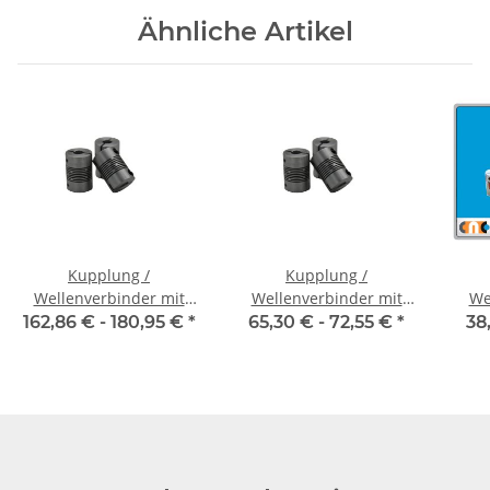
Ähnliche Artikel
Kupplung /
Kupplung /
Wellenverbinder mit
Wellenverbinder mit
We
Klemmnaben WSV-K 60
Klemmnaben WSV-K 40
Kl
162,86 € -
180,95 €
*
65,30 € -
72,55 €
*
38
Alu Innendurchmesser
Alu 8 H7 / 16H7
Alu
frei wählbar!