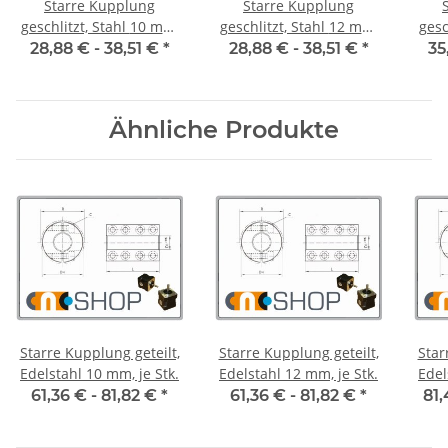
Starre Kupplung
Starre Kupplung
geschlitzt, Stahl 10 mm,
geschlitzt, Stahl 12 mm,
geschl
je Stk.
je Stk.
28,88 € -
38,51 €
*
28,88 € -
38,51 €
*
35
Ähnliche Produkte
Starre Kupplung geteilt,
Starre Kupplung geteilt,
Star
Edelstahl 10 mm, je Stk.
Edelstahl 12 mm, je Stk.
61,36 € -
81,82 €
*
61,36 € -
81,82 €
*
81,