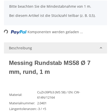
x
Bitte beachten Sie die Mindestabnahme von 1 m.
Bei diesem Artikel ist die Stückzahl teilbar (z. B. 0,5).
Loading...
Komponenten werden geladen ...
Beschreibung
Messing Rundstab MS58 Ø 7
mm, rund, 1 m
CuZn39Pb3 (MS 58) / EN: CW-
Material:
614N/12164
Materialnummer:
2.0401
Längentoleranzen:
-3 / +5