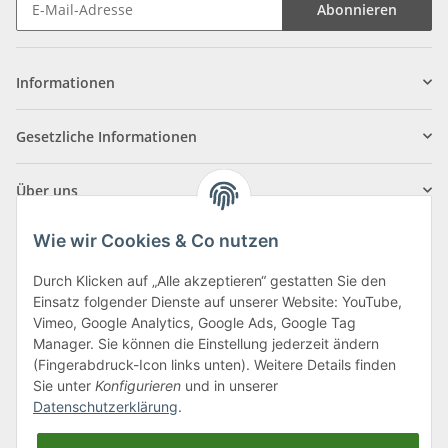
Abonnieren
Informationen
Gesetzliche Informationen
Über uns
Wie wir Cookies & Co nutzen
Durch Klicken auf „Alle akzeptieren“ gestatten Sie den
Einsatz folgender Dienste auf unserer Website: YouTube,
Klagenfurter Straße 29
Vimeo, Google Analytics, Google Ads, Google Tag
9556 Liebenfels
Manager. Sie können die Einstellung jederzeit ändern
(Fingerabdruck-Icon links unten). Weitere Details finden
Montag bis Donnerstag: 8:00 bis 16:30 Uhr
Sie unter
Konfigurieren
und in unserer
Freitag: 8:00 bis 12:00 Uhr
Datenschutzerklärung
.
Tel.:
0043 (0) 4262 50900