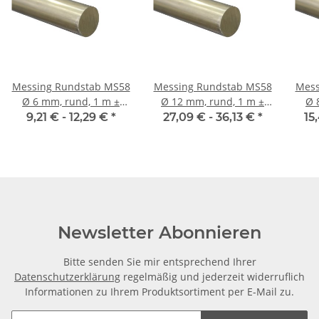
Messing Rundstab MS58
Messing Rundstab MS58
Mess
Ø 6 mm, rund, 1 m ±
Ø 12 mm, rund, 1 m ±
Ø 8 mm, rund, 1 m ±
5mm
5mm
9,21 € -
12,29 €
*
27,09 € -
36,13 €
*
15
Newsletter Abonnieren
Bitte senden Sie mir entsprechend Ihrer
Datenschutzerklärung
regelmäßig und jederzeit widerruflich
Informationen zu Ihrem Produktsortiment per E-Mail zu.