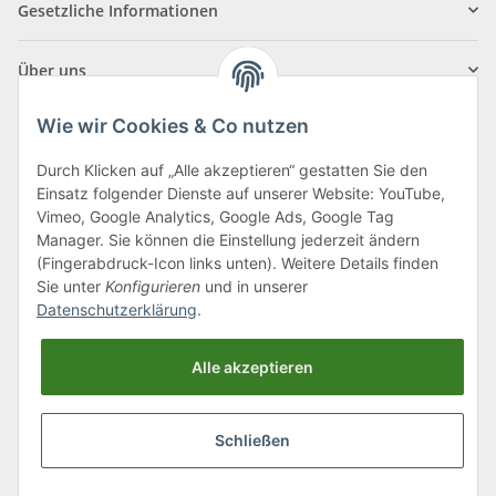
Gesetzliche Informationen
Über uns
Wie wir Cookies & Co nutzen
Durch Klicken auf „Alle akzeptieren“ gestatten Sie den
Einsatz folgender Dienste auf unserer Website: YouTube,
Klagenfurter Straße 29
Vimeo, Google Analytics, Google Ads, Google Tag
9556 Liebenfels
Manager. Sie können die Einstellung jederzeit ändern
(Fingerabdruck-Icon links unten). Weitere Details finden
Montag bis Donnerstag: 8:00 bis 16:30 Uhr
Sie unter
Konfigurieren
und in unserer
Freitag: 8:00 bis 12:00 Uhr
Datenschutzerklärung
.
Tel.:
0043 (0) 4262 50900
Alle akzeptieren
E-Mail:
office@cncshop.at
Schließen