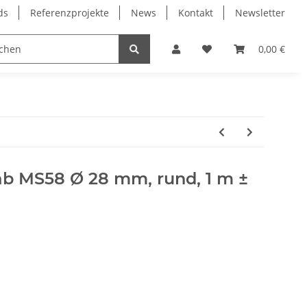
ds
Referenzprojekte
News
Kontakt
Newsletter
Frässpindeln
Lagertechnik
Lineartechnik
0,00 €
b MS58 Ø 28 mm, rund, 1 m ±