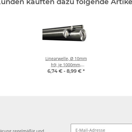
unden kauften dazu folgende Artike
Linearwelle, Ø 10mm
h9; je 1000mm,
115CrV3 geschliffen
6,74 € -
8,99 €
*
und poliert
lärung
regelmäßig und