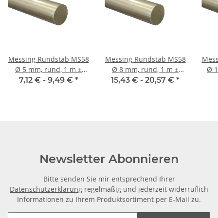
Messing Rundstab MS58
Messing Rundstab MS58
Mess
Ø 5 mm, rund, 1 m ±
Ø 8 mm, rund, 1 m ±
Ø 10 mm, rund, 1 m ±
5mm
5mm
7,12 € -
9,49 €
*
15,43 € -
20,57 €
*
Newsletter Abonnieren
Bitte senden Sie mir entsprechend Ihrer
Datenschutzerklärung
regelmäßig und jederzeit widerruflich
Informationen zu Ihrem Produktsortiment per E-Mail zu.