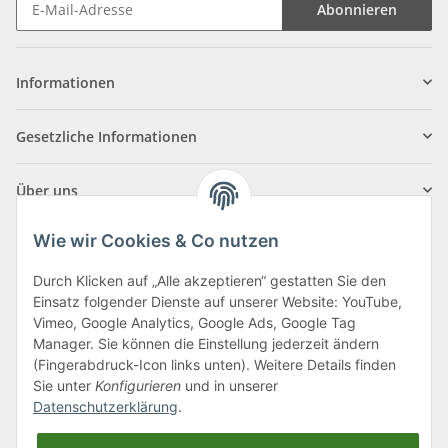
Abonnieren
Informationen
Gesetzliche Informationen
Über uns
Wie wir Cookies & Co nutzen
Durch Klicken auf „Alle akzeptieren“ gestatten Sie den
Einsatz folgender Dienste auf unserer Website: YouTube,
Klagenfurter Straße 29
Vimeo, Google Analytics, Google Ads, Google Tag
9556 Liebenfels
Manager. Sie können die Einstellung jederzeit ändern
(Fingerabdruck-Icon links unten). Weitere Details finden
Montag bis Donnerstag: 8:00 bis 16:30 Uhr
Sie unter
Konfigurieren
und in unserer
Freitag: 8:00 bis 12:00 Uhr
Datenschutzerklärung
.
Tel.:
0043 (0) 4262 50900