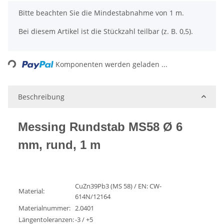
x
Bitte beachten Sie die Mindestabnahme von 1 m.
Bei diesem Artikel ist die Stückzahl teilbar (z. B. 0,5).
Loading...
Komponenten werden geladen ...
Beschreibung
Messing Rundstab MS58 Ø 6
mm, rund, 1 m
CuZn39Pb3 (MS 58) / EN: CW-
Material:
614N/12164
Materialnummer:
2.0401
Längentoleranzen:
-3 / +5