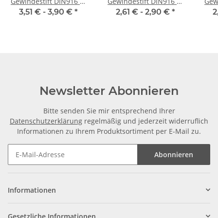
Gewindestift DIN916 M
Gewindestift DIN916 M
Gew
2x 6 Ringschneide 10x
2,5x 4 Ringschneide 10x
2,5x
3,51 € -
3,90 €
*
2,61 € -
2,90 €
*
2
Newsletter Abonnieren
Bitte senden Sie mir entsprechend Ihrer
Datenschutzerklärung
regelmäßig und jederzeit widerruflich
Informationen zu Ihrem Produktsortiment per E-Mail zu.
Abonnieren
Informationen
Gesetzliche Informationen