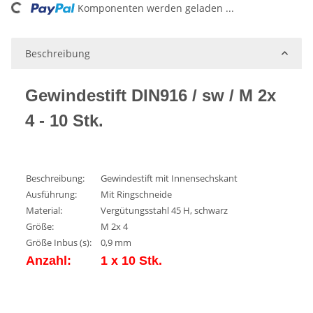
ading...
Komponenten werden geladen ...
Beschreibung
Gewindestift DIN916 / sw / M 2x
4 - 10 Stk.
Beschreibung:
Gewindestift mit Innensechskant
Ausführung:
Mit Ringschneide
Material:
Vergütungsstahl 45 H, schwarz
Größe:
M 2x 4
Größe Inbus (s):
0,9 mm
Anzahl:
1 x 10 Stk.