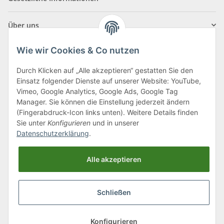
Über uns
Wie wir Cookies & Co nutzen
Durch Klicken auf „Alle akzeptieren“ gestatten Sie den
Einsatz folgender Dienste auf unserer Website: YouTube,
Klagenfurter Straße 29
Vimeo, Google Analytics, Google Ads, Google Tag
9556 Liebenfels
Manager. Sie können die Einstellung jederzeit ändern
(Fingerabdruck-Icon links unten). Weitere Details finden
Montag bis Donnerstag: 8:00 bis 16:30 Uhr
Sie unter
Konfigurieren
und in unserer
Freitag: 8:00 bis 12:00 Uhr
Datenschutzerklärung
.
Tel.:
0043 (0) 4262 50900
Alle akzeptieren
E-Mail:
office@cncshop.at
Schließen
* Alle Preise inkl. gesetzlicher USt., zzgl.
Versand
, zzgl.
Mindermengenzuschlag
Konfigurieren