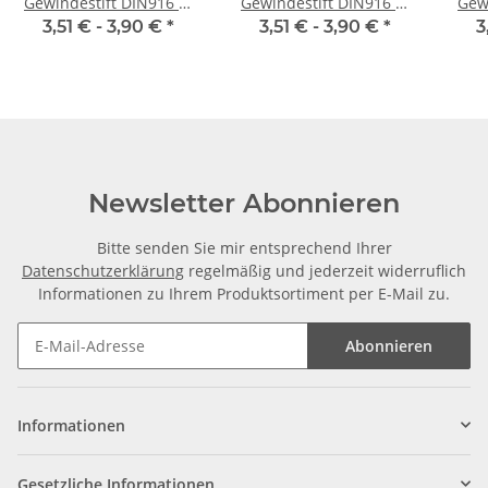
Gewindestift DIN916 M
Gewindestift DIN916 M
Gew
2x 4 Ringschneide 10x
2x 6 Ringschneide 10x
2x 
3,51 € -
3,90 €
*
3,51 € -
3,90 €
*
3
Newsletter Abonnieren
Bitte senden Sie mir entsprechend Ihrer
Datenschutzerklärung
regelmäßig und jederzeit widerruflich
Informationen zu Ihrem Produktsortiment per E-Mail zu.
Abonnieren
Informationen
Gesetzliche Informationen