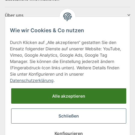
Über uns
Wie wir Cookies & Co nutzen
Durch Klicken auf „Alle akzeptieren“ gestatten Sie den
Einsatz folgender Dienste auf unserer Website: YouTube,
Klagenfurter Straße 29
Vimeo, Google Analytics, Google Ads, Google Tag
9556 Liebenfels
Manager. Sie können die Einstellung jederzeit ändern
(Fingerabdruck-Icon links unten). Weitere Details finden
Montag bis Donnerstag: 8:00 bis 16:30 Uhr
Sie unter
Konfigurieren
und in unserer
Freitag: 8:00 bis 12:00 Uhr
Datenschutzerklärung
.
Tel.:
0043 (0) 4262 50900
Alle akzeptieren
E-Mail:
office@cncshop.at
Schließen
* Alle Preise inkl. gesetzlicher USt., zzgl.
Versand
, zzgl.
Mindermengenzuschlag
Konfigurieren