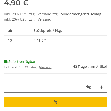
4,90 €
inkl. 20% USt. , zzgl.
Versand
zzgl.
Mindermengenzuschlag
inkl. 20% USt. , zzgl.
Versand
ab
Stückpreis / Pkg.
10
4,41 €
*
Sofort verfügbar
Frage zum Artikel
Lieferzeit:
2 - 3 Werktage
(Ausland)
Pkg.
ing...