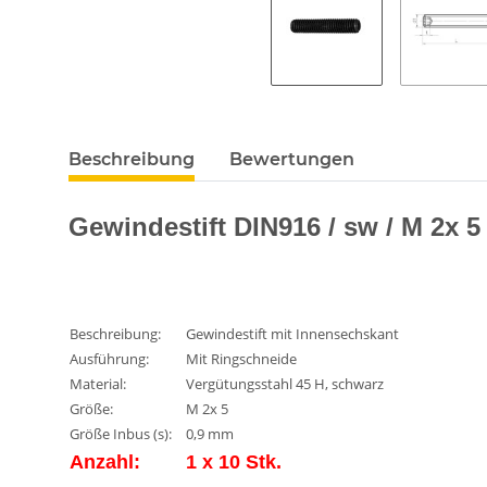
Beschreibung
Bewertungen
Gewindestift DIN916 / sw / M 2x 5 
Beschreibung:
Gewindestift mit Innensechskant
Ausführung:
Mit Ringschneide
Material:
Vergütungsstahl 45 H, schwarz
Größe:
M 2x 5
Größe Inbus (s):
0,9 mm
Anzahl:
1 x 10 Stk.