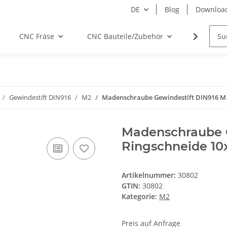
DE
Blog
Downloa
CNC Fräse
CNC Bauteile/Zubehör
Elektro
Gewindestift DIN916
M2
Madenschraube Gewindestift DIN916 M 2
Madenschraube G
Ringschneide 10
Artikelnummer:
30802
GTIN:
30802
Kategorie:
M2
Preis auf Anfrage