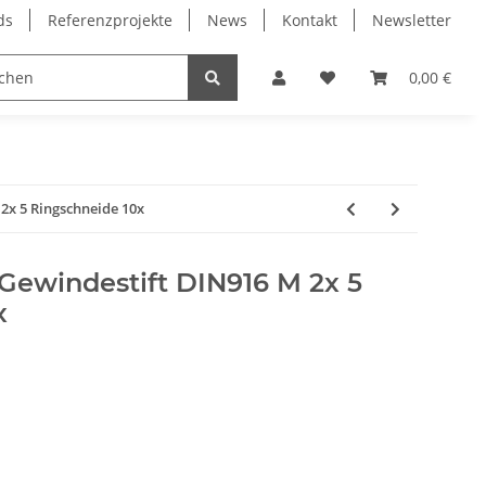
ds
Referenzprojekte
News
Kontakt
Newsletter
Frässpindeln
Lagertechnik
Lineartechnik
0,00 €
x 5 Ringschneide 10x
ewindestift DIN916 M 2x 5
x