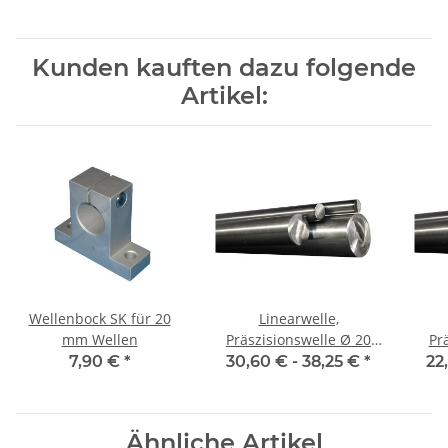
Kunden kauften dazu folgende
Artikel:
Wellenbock SK für 20
Linearwelle,
mm Wellen
Präszisionswelle Ø 20
Prä
mm, 1990 mm, gehärtet
mm,
7,90 €
*
30,60 € -
38,25 €
*
22
Ähnliche Artikel