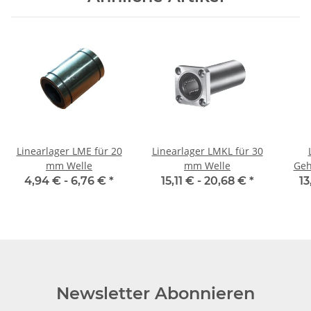
Linearlager LME für 20
Linearlager LMKL für 30
mm Welle
mm Welle
Geh
4,94 € -
6,76 €
*
15,11 € -
20,68 €
*
13
Newsletter Abonnieren