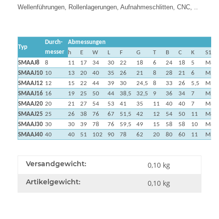
Wellenführungen, Rollenlagerungen, Aufnahmeschlitten, CNC, ..
Durch-
Abmessungen
Typ
messer
h
E
W
L
F
G
T
B
C
K
S1
SMAAJ8
8
11
17
34
30
22
18
6
24
18
5
M4
SMAAJ10
10
13
20
40
35
26
21
8
28
21
6
M5
SMAAJ12
12
15
22
44
39
30
24,5
8
33
26
5,5
M5
SMAAJ16
16
19
25
50
44
38,5
32,5
9
36
34
7
M5
SMAAJ20
20
21
27
54
53
41
35
11
40
40
7
M6
SMAAJ25
25
26
38
76
67
51,5
42
12
54
50
11
M8
SMAAJ30
30
30
39
78
76
59,5
49
15
58
58
10
M8
SMAAJ40
40
40
51
102
90
78
62
20
80
60
11
M10
Versandgewicht:
0,10 kg
Artikelgewicht:
0,10
kg