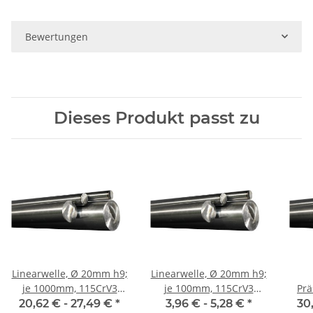
Bewertungen
Dieses Produkt passt zu
Linearwelle, Ø 20mm h9;
Linearwelle, Ø 20mm h9;
je 1000mm, 115CrV3
je 100mm, 115CrV3
Präs
geschliffen und poliert
geschliffen und poliert
mm,
20,62 € -
27,49 €
*
3,96 € -
5,28 €
*
30