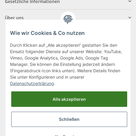
Gesetzliche Informationen
Über uns
Wie wir Cookies & Co nutzen
Durch Klicken auf „Alle akzeptieren“ gestatten Sie den
Einsatz folgender Dienste auf unserer Website: YouTube,
Klagenfurter Straße 29
Vimeo, Google Analytics, Google Ads, Google Tag
9556 Liebenfels
Manager. Sie können die Einstellung jederzeit ändern
(Fingerabdruck-Icon links unten). Weitere Details finden
Montag bis Donnerstag: 8:00 bis 16:30 Uhr
Sie unter
Konfigurieren
und in unserer
Freitag: 8:00 bis 12:00 Uhr
Datenschutzerklärung
.
Tel.:
0043 (0) 4262 50900
Alle akzeptieren
E-Mail:
office@cncshop.at
Schließen