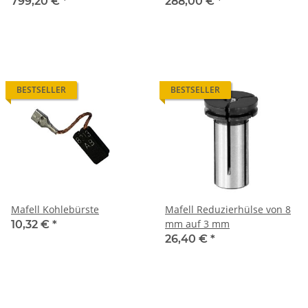
C17 4m + 0-10V)
1/min
799,20 €
*
288,00 €
*
BESTSELLER
BESTSELLER
Mafell Kohlebürste
Mafell Reduzierhülse von 8
mm auf 3 mm
10,32 €
*
26,40 €
*