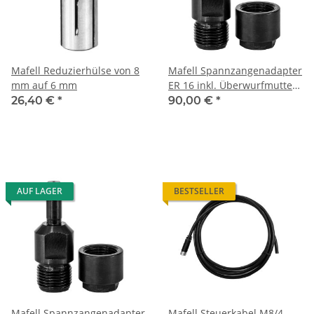
Mafell Reduzierhülse von 8
Mafell Spannzangenadapter
mm auf 6 mm
ER 16 inkl. Überwurfmutter
(gewuchtet)
26,40 €
*
90,00 €
*
AUF LAGER
BESTSELLER
Mafell Spannzangenadapter
Mafell Steuerkabel M8/4-