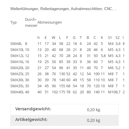
Wellenführungen, Rollenlagerungen, Aufnahmeschlitten, CNC, ..
Durch-
Typ
Abmessungen
messer
h
E
W
L
F
G
T
B
C
K
S1
S2
l
SMA8L
8
11
17
34
58
22
18
6
24
42
5
M4
3,4
8
SMA10L
10
13
20
40
68
26
21
8
28
46
6
M5
4,3
12
SMA12L
12
15
21
42
70
28
24
8
31
50
5,8
M5
4,3
12
SMA16L
16
19
25
50
85
39
33
9
36
60
7
M5
4,3
12
SMA20L
20
21
27
54
96
41
35
11
40
70
7
M6
5,2
12
SMA25L
25
26
38
76
130
52
42
12
54
100
11
M8
7
18
SMA30L
30
30
39
78
140
60
49
15
58
110
10
M8
7
18
SMA35L
35
34
45
90
155
68
54
18
70
120
10
M8
7
18
SMA40L
40
40
51
102
175
78
62
20
80
140
11
M10
8,7
25
Versandgewicht:
0,20 kg
Artikelgewicht:
0,20
kg