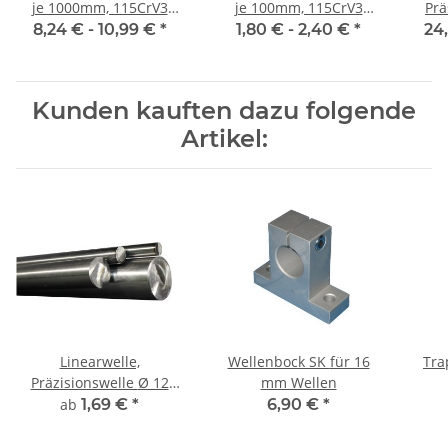
je 1000mm, 115CrV3
je 100mm, 115CrV3
Präs
geschliffen und poliert
geschliffen und poliert
mm,
8,24 € -
10,99 €
*
1,80 € -
2,40 €
*
24
Kunden kauften dazu folgende
Artikel:
Linearwelle,
Wellenbock SK für 16
Tra
Präzisionswelle Ø 12
mm Wellen
mm, gehärtet,
Au
ab
1,69 €
*
6,90 €
*
millimetergenauer
Zuschnitt