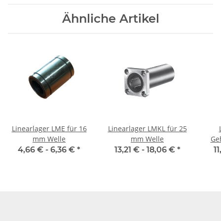
Ähnliche Artikel
Linearlager LME für 16
Linearlager LMKL für 25
mm Welle
mm Welle
Gehäus
4,66 € -
6,36 €
*
13,21 € -
18,06 €
*
11