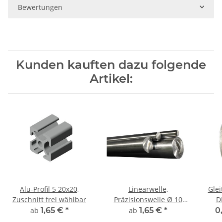
Bewertungen
Kunden kauften dazu folgende
Artikel:
Alu-Profil 5 20x20,
Linearwelle,
Glei
Zuschnitt frei wählbar
Präzisionswelle Ø 10
D
mm, gehärtet,
ab
1,65 €
*
ab
1,65 €
*
0
millimetergenauer