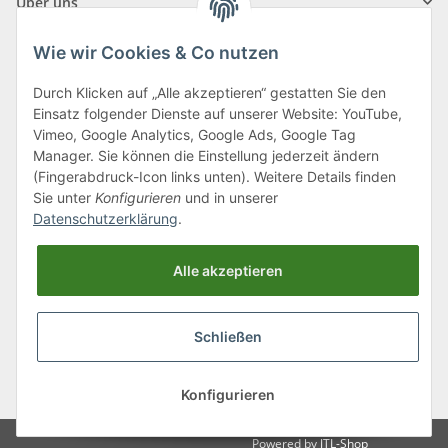
Über uns
Wie wir Cookies & Co nutzen
Durch Klicken auf „Alle akzeptieren“ gestatten Sie den
Einsatz folgender Dienste auf unserer Website: YouTube,
Klagenfurter Straße 29
Vimeo, Google Analytics, Google Ads, Google Tag
9556 Liebenfels
Manager. Sie können die Einstellung jederzeit ändern
(Fingerabdruck-Icon links unten). Weitere Details finden
Montag bis Donnerstag: 8:00 bis 16:30 Uhr
Sie unter
Konfigurieren
und in unserer
Freitag: 8:00 bis 12:00 Uhr
Datenschutzerklärung
.
Tel.:
0043 (0) 4262 50900
Alle akzeptieren
E-Mail:
office@cncshop.at
Schließen
* Alle Preise inkl. gesetzlicher USt., zzgl.
Versand
, zzgl.
Mindermengenzuschlag
Konfigurieren
Powered by
JTL-Shop