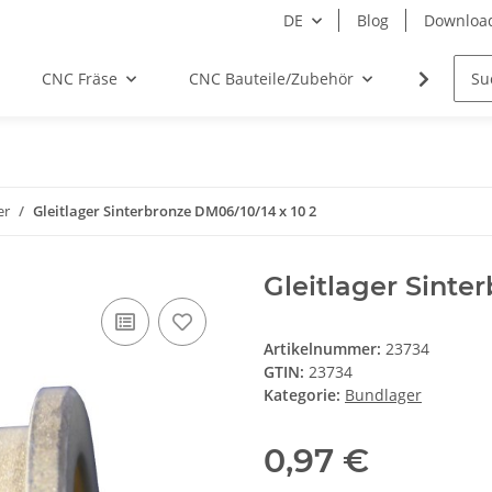
DE
Blog
Downloa
CNC Fräse
CNC Bauteile/Zubehör
Elektro
er
Gleitlager Sinterbronze DM06/10/14 x 10 2
Gleitlager Sinte
Artikelnummer:
23734
GTIN:
23734
Kategorie:
Bundlager
0,97 €