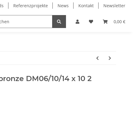
ds
Referenzprojekte
News
Kontakt
Newsletter
Frässpindeln
Lagertechnik
Lineartechnik
0,00 €
rbronze DM06/10/14 x 10 2