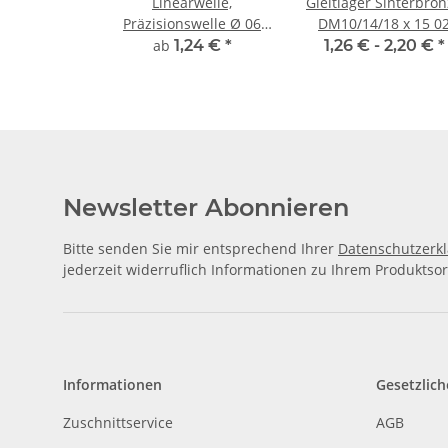
Linearwelle,
Gleitlager Sinterbro
Präzisionswelle Ø 06
DM10/14/18 x 15 0
mm, gehärtet,
ab
1,24 €
*
1,26 € -
2,20 €
*
millimetergenauer
Zuschnitt
Newsletter Abonnieren
Bitte senden Sie mir entsprechend Ihrer
Datenschutzerk
jederzeit widerruflich Informationen zu Ihrem Produktsor
Informationen
Gesetzlich
Zuschnittservice
AGB