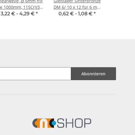
earwelle, Ø 6mm h9;
Gleitlager Sinterbronze
je 1000mm, 115CrV3
DM 6/ 10 x 12 für 6 mm
eschliffen und poliert
Welle
3,22 € -
4,29 €
*
0,62 € -
1,08 €
*
Abonnieren