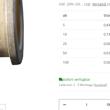
inkl. 20% USt. , zzgl.
Versand
z
ab
Stü
5
0,84
10
0,73
25
0,66
50
0,63
100
0,56
Sofort verfügbar
Lieferzeit:
2 - 3 Werktage
(Ausland)
St