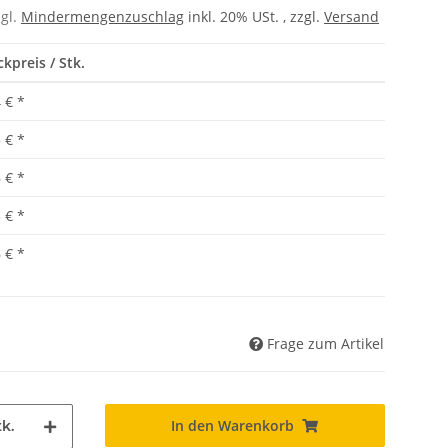
zgl.
Mindermengenzuschlag
inkl. 20% USt. , zzgl.
Versand
ckpreis / Stk.
 €
*
 €
*
 €
*
 €
*
 €
*
Frage zum Artikel
In den Warenkorb
k.