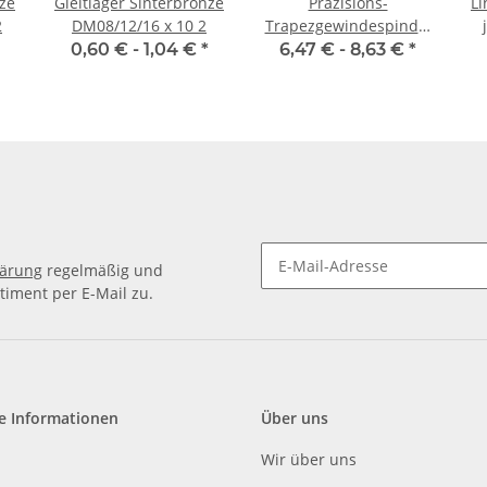
nze
Gleitlager Sinterbronze
Präzisions-
Lin
2
DM08/12/16 x 10 2
Trapezgewindespindel
TR10x3 rechts, je m
g
0,60 € -
1,04 €
*
6,47 € -
8,63 €
*
±2mm
lärung
regelmäßig und
timent per E-Mail zu.
e Informationen
Über uns
Wir über uns