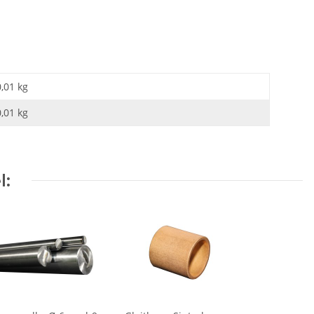
0,01 kg
0,01
kg
l: