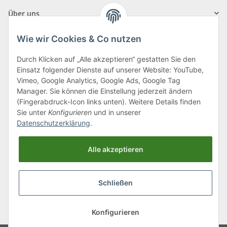
Über uns
Wie wir Cookies & Co nutzen
Durch Klicken auf „Alle akzeptieren“ gestatten Sie den
Einsatz folgender Dienste auf unserer Website: YouTube,
Klagenfurter Straße 29
Vimeo, Google Analytics, Google Ads, Google Tag
9556 Liebenfels
Manager. Sie können die Einstellung jederzeit ändern
(Fingerabdruck-Icon links unten). Weitere Details finden
Montag bis Donnerstag: 8:00 bis 16:30 Uhr
Sie unter
Konfigurieren
und in unserer
Freitag: 8:00 bis 12:00 Uhr
Datenschutzerklärung
.
Tel.:
0043 (0) 4262 50900
Alle akzeptieren
E-Mail:
office@cncshop.at
Schließen
* Alle Preise inkl. gesetzlicher USt., zzgl.
Versand
, zzgl.
Mindermengenzuschlag
Konfigurieren