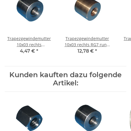
Trapezgewindemutter
Trapezgewindemutter
Tra
10x03 rechts
10x03 rechts RG7 rund,
Automatenstahl rund
Rotguss
Auto
4,47 €
*
12,78 €
*
Kunden kauften dazu folgende
Artikel: