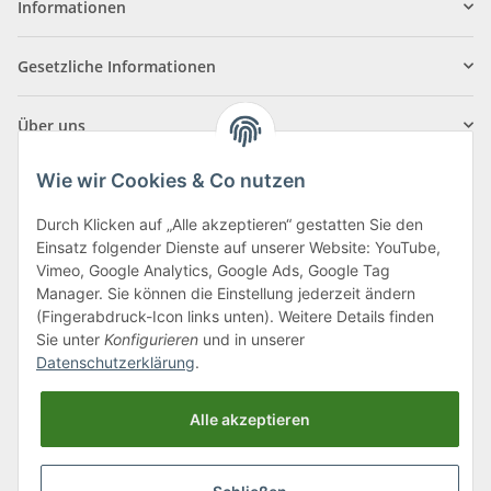
Informationen
Gesetzliche Informationen
Über uns
Wie wir Cookies & Co nutzen
Durch Klicken auf „Alle akzeptieren“ gestatten Sie den
Einsatz folgender Dienste auf unserer Website: YouTube,
Klagenfurter Straße 29
Vimeo, Google Analytics, Google Ads, Google Tag
9556 Liebenfels
Manager. Sie können die Einstellung jederzeit ändern
(Fingerabdruck-Icon links unten). Weitere Details finden
Montag bis Donnerstag: 8:00 bis 16:30 Uhr
Sie unter
Konfigurieren
und in unserer
Freitag: 8:00 bis 12:00 Uhr
Datenschutzerklärung
.
Tel.:
0043 (0) 4262 50900
Alle akzeptieren
E-Mail:
office@cncshop.at