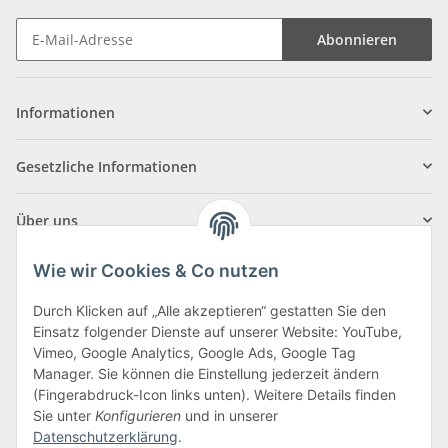
Abonnieren
Informationen
Gesetzliche Informationen
Über uns
Wie wir Cookies & Co nutzen
Durch Klicken auf „Alle akzeptieren“ gestatten Sie den
Einsatz folgender Dienste auf unserer Website: YouTube,
Klagenfurter Straße 29
Vimeo, Google Analytics, Google Ads, Google Tag
9556 Liebenfels
Manager. Sie können die Einstellung jederzeit ändern
(Fingerabdruck-Icon links unten). Weitere Details finden
Montag bis Donnerstag: 8:00 bis 16:30 Uhr
Sie unter
Konfigurieren
und in unserer
Freitag: 8:00 bis 12:00 Uhr
Datenschutzerklärung
.