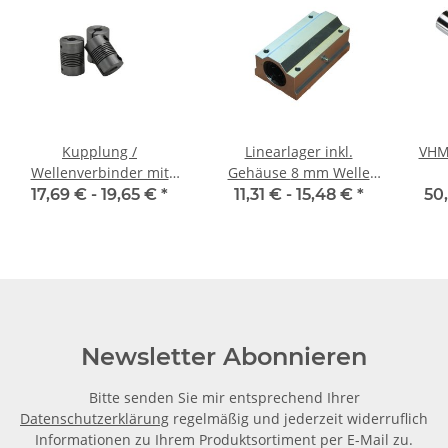
Kupplung /
Linearlager inkl.
VHM
Wellenverbinder mit
Gehäuse 8 mm Welle
Klemmnaben WSV-K 18
SMA-L
17,69 € -
19,65 €
*
11,31 € -
15,48 €
*
50
Alu Innendurchmesser
6,35H7 / 6H7
Newsletter Abonnieren
Bitte senden Sie mir entsprechend Ihrer
Datenschutzerklärung
regelmäßig und jederzeit widerruflich
Informationen zu Ihrem Produktsortiment per E-Mail zu.