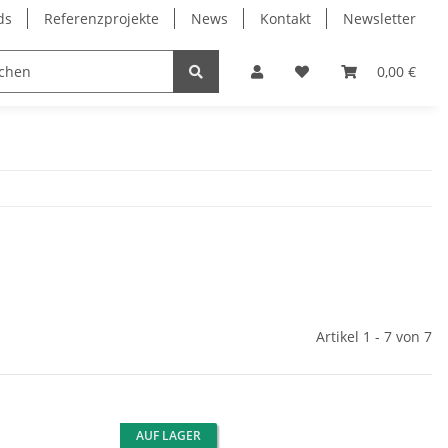
ds
Referenzprojekte
News
Kontakt
Newsletter
Frässpindeln
Lagertechnik
Lineartechnik
0,00 €
Artikel 1 - 7 von 7
AUF LAGER