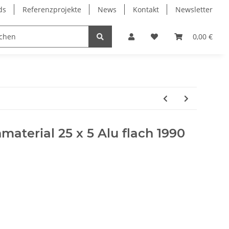
ds
Referenzprojekte
News
Kontakt
Newsletter
Frässpindeln
Lagertechnik
Lineartechnik
0,00 €
aterial 25 x 5 Alu flach 1990