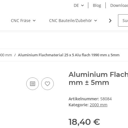
DE
Blog
Downloa
CNC Fräse
CNC Bauteile/Zubehör
Elektro
000 mm
Aluminium Flachmaterial 25 x 5 Alu flach 1990 mm ± 5mm
Aluminium Flachm
mm ± 5mm
Artikelnummer:
58084
Kategorie:
2000 mm
18,40 €