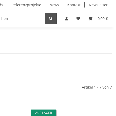
ds
Referenzprojekte
News
Kontakt
Newsletter
Frässpindeln
Lagertechnik
Lineartechnik
0,00 €
Artikel 1 - 7 von 7
AUF LAGER