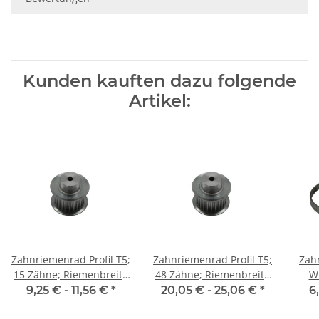
Kunden kauften dazu folgende
Artikel:
Zahnriemenrad Profil T5;
Zahnriemenrad Profil T5;
Zahn
15 Zähne; Riemenbreite
48 Zähne; Riemenbreite
W
10 mm
10 mm
Ri
9,25 € -
11,56 €
*
20,05 € -
25,06 €
*
6