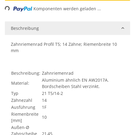
ding...
Komponenten werden geladen ...
Beschreibung
Zahnriemenrad Profil T5; 14 Zähne; Riemenbreite 10
mm
Beschreibung:
Zahnriemenrad
Aluminium ähnlich EN AW2017A.
Material:
Bordscheiben Stahl verzinkt.
Typ
21 T5/14-2
Zähnezahl
14
Ausführung
1F
Riemenbreite
10
[mm]
Außen-Ø
Zahnscheibe
21,45