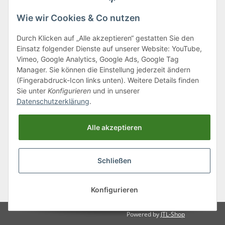
Wie wir Cookies & Co nutzen
Durch Klicken auf „Alle akzeptieren“ gestatten Sie den
Einsatz folgender Dienste auf unserer Website: YouTube,
Klagenfurter Straße 29
Vimeo, Google Analytics, Google Ads, Google Tag
9556 Liebenfels
Manager. Sie können die Einstellung jederzeit ändern
(Fingerabdruck-Icon links unten). Weitere Details finden
Montag bis Donnerstag: 8:00 bis 16:30 Uhr
Sie unter
Konfigurieren
und in unserer
Freitag: 8:00 bis 12:00 Uhr
Datenschutzerklärung
.
Tel.:
0043 (0) 4262 50900
Alle akzeptieren
E-Mail:
office@cncshop.at
Schließen
* Alle Preise inkl. gesetzlicher USt., zzgl.
Versand
, zzgl.
Mindermengenzuschlag
Konfigurieren
Powered by
JTL-Shop