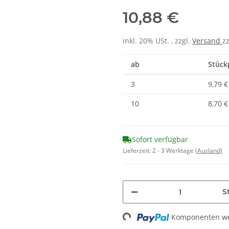
10,88 €
inkl. 20% USt. , zzgl.
Versand
z
ab
Stückp
3
9,79 €
10
8,70 €
Sofort verfügbar
Lieferzeit:
2 - 3 Werktage
(Ausland)
St
Komponenten wer
Loading...