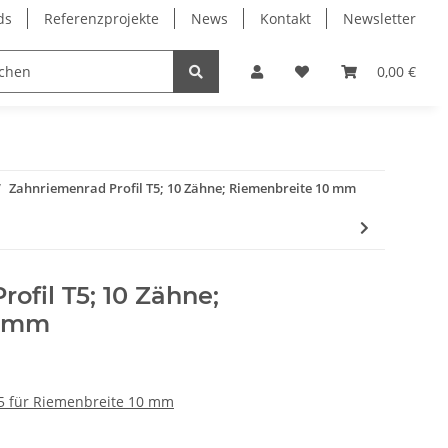
ds
Referenzprojekte
News
Kontakt
Newsletter
Frässpindeln
Lagertechnik
Lineartechnik
0,00 €
Zahnriemenrad Profil T5; 10 Zähne; Riemenbreite 10 mm
ofil T5; 10 Zähne;
0 mm
5 für Riemenbreite 10 mm