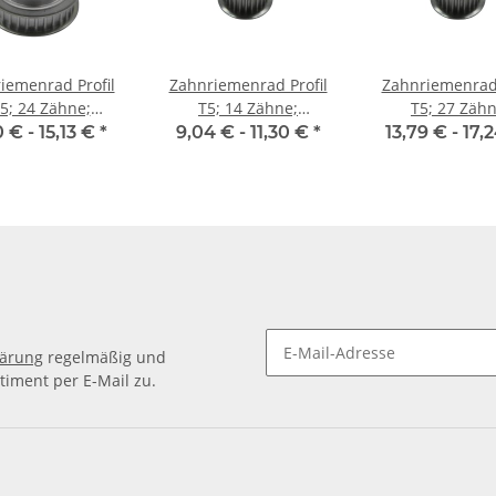
iemenrad Profil
Zahnriemenrad Profil
Zahnriemenrad 
5; 24 Zähne;
T5; 14 Zähne;
T5; 27 Zähn
enbreite 16 mm
Riemenbreite 10 mm
Riemenbreite 
0 € -
15,13 €
*
9,04 € -
11,30 €
*
13,79 € -
17,
lärung
regelmäßig und
timent per E-Mail zu.