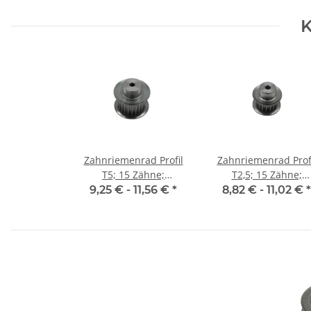
K
Zahnriemenrad Profil
Zahnriemenrad Prof
T5; 15 Zähne;
T2,5; 15 Zähne;
Riemenbreite 10 mm
Riemenbreite 6 m
9,25 € -
11,56 €
*
8,82 € -
11,02 €
*