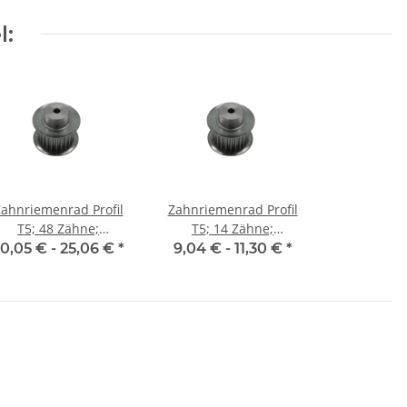
l:
ahnriemenrad Profil
Zahnriemenrad Profil
T5; 48 Zähne;
T5; 14 Zähne;
Riemenbreite 10 mm
Riemenbreite 10 mm
0,05 € -
25,06 €
*
9,04 € -
11,30 €
*