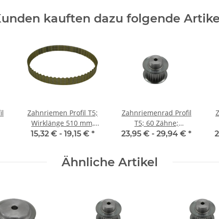
unden kauften dazu folgende Artike
il
Zahnriemen Profil T5;
Zahnriemenrad Profil
Z
Wirklänge 510 mm,
T5; 60 Zähne;
m
Riemenbreite 10 mm
Riemenbreite 10 mm
15,32 € -
19,15 €
*
23,95 € -
29,94 €
*
2
Ähnliche Artikel