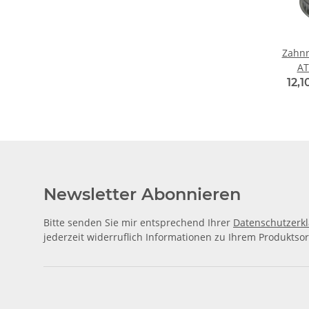
Zahnr
AT
Riem
12,1
Newsletter Abonnieren
Bitte senden Sie mir entsprechend Ihrer
Datenschutzerk
jederzeit widerruflich Informationen zu Ihrem Produktsor