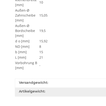
10
[mm]
Außen-Ø
Zahnscheibe
15,05
[mm]
Außen-Ø
Bordscheibe
19,5
[mm]
d o [mm]
15,92
ND [mm]
8
b [mm]
15
L [mm]
21
Vorbohrung B
-
[mm]
Versandgewicht:
Artikelgewicht: