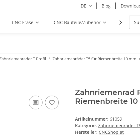
DE
Blog
Downloa
CNC Fräse
CNC Bauteile/Zubehör
Elektro
Zahnriemenräder T Profil
Zahnriemenräder T5 für Riemenbreite 10 mm
Zahnriemenrad Pr
Riemenbreite 1
Artikelnummer:
61059
Kategorie:
Zahnriemenräder T
Hersteller:
CNCShop.at