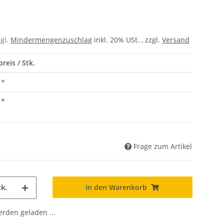
zgl.
Mindermengenzuschlag
inkl. 20% USt. , zzgl.
Versand
reis / Stk.
*
*
Frage zum Artikel
In den Warenkorb
k.
den geladen ...