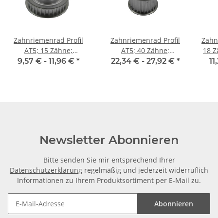
Zahnriemenrad Profil
Zahnriemenrad Profil
Zahn
AT5; 15 Zähne;
AT5; 40 Zähne;
18 Z
Riemenbreite 16 mm
Riemenbreite 25 mm
9,57 € -
11,96 €
*
22,34 € -
27,92 €
*
11
Newsletter Abonnieren
Bitte senden Sie mir entsprechend Ihrer
Datenschutzerklärung
regelmäßig und jederzeit widerruflich
Informationen zu Ihrem Produktsortiment per E-Mail zu.
Abonnieren