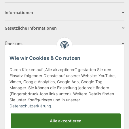
Informationen
Gesetzliche Informationen
Über uns
Wie wir Cookies & Co nutzen
Durch Klicken auf „Alle akzeptieren“ gestatten Sie den
Einsatz folgender Dienste auf unserer Website: YouTube,
Klagenfurter Straße 29
Vimeo, Google Analytics, Google Ads, Google Tag
9556 Liebenfels
Manager. Sie können die Einstellung jederzeit ändern
(Fingerabdruck-Icon links unten). Weitere Details finden
Montag bis Donnerstag: 8:00 bis 16:30 Uhr
Sie unter
Konfigurieren
und in unserer
Freitag: 8:00 bis 12:00 Uhr
Datenschutzerklärung
.
Tel.:
0043 (0) 4262 50900
Alle akzeptieren
E-Mail:
office@cncshop.at