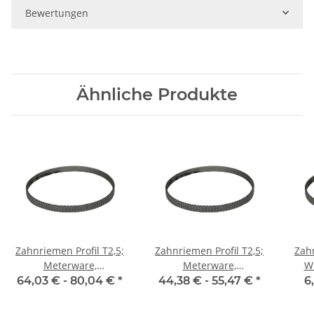
Bewertungen
Ähnliche Produkte
Zahnriemen Profil T2,5;
Zahnriemen Profil T2,5;
Zahn
Meterware,
Meterware,
W
Riemenbreite 6 mm
Riemenbreite 6 mm mit
Ri
64,03 € -
80,04 €
*
44,38 € -
55,47 €
*
6
Stahlzugstrang