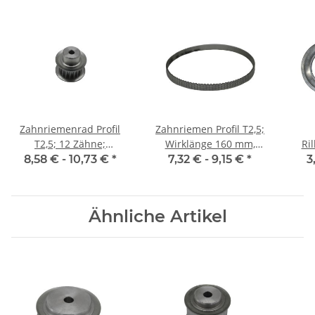
Zahnriemenrad Profil
Zahnriemen Profil T2,5;
T2,5; 12 Zähne;
Wirklänge 160 mm,
Ri
Riemenbreite 6 mm
Riemenbreite 6 mm
8,58 € -
10,73 €
*
7,32 € -
9,15 €
*
3
Ähnliche Artikel