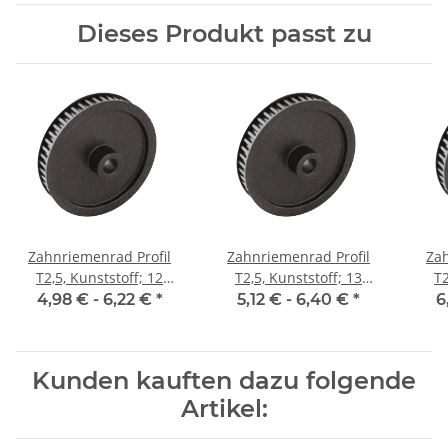
Dieses Produkt passt zu
Zahnriemenrad Profil
Zahnriemenrad Profil
Zah
T2,5, Kunststoff; 12
T2,5, Kunststoff; 13
T2
Zähne; Riemenbreite 6
Zähne; Riemenbreite 6
Zäh
4,98 € -
6,22 €
*
5,12 € -
6,40 €
*
6
mm
mm
Kunden kauften dazu folgende
Artikel: