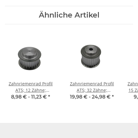
Ähnliche Artikel
Zahnriemenrad Profil
Zahnriemenrad Profil
Zahn
AT5; 12 Zähne;
AT5; 32 Zähne;
15 Z
Riemenbreite 16 mm
Riemenbreite 25 mm
8,98 € -
11,23 €
*
19,98 € -
24,98 €
*
9