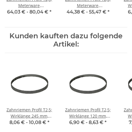
Meterware,
Meterware,
W
Riemenbreite 6 mm
Riemenbreite 6 mm mit
Ri
64,03 € -
80,04 €
*
44,38 € -
55,47 €
*
6
Stahlzugstrang
Kunden kauften dazu folgende
Artikel:
Zahnriemen Profil T2,5;
Zahnriemen Profil T2,5;
Zahn
Wirklänge 245 mm,
Wirklänge 120 mm,
W
Riemenbreite 6 mm
Riemenbreite 6 mm
Ri
8,06 € -
10,08 €
*
6,90 € -
8,63 €
*
7