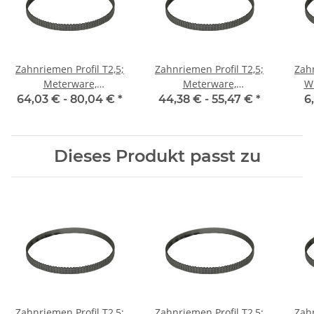
Zahnriemen Profil T2,5;
Zahnriemen Profil T2,5;
Zahn
Meterware,
Meterware,
W
Riemenbreite 6 mm
Riemenbreite 6 mm mit
Ri
64,03 € -
80,04 €
*
44,38 € -
55,47 €
*
6
Stahlzugstrang
Dieses Produkt passt zu
Zahnriemen Profil T2,5;
Zahnriemen Profil T2,5;
Zahn