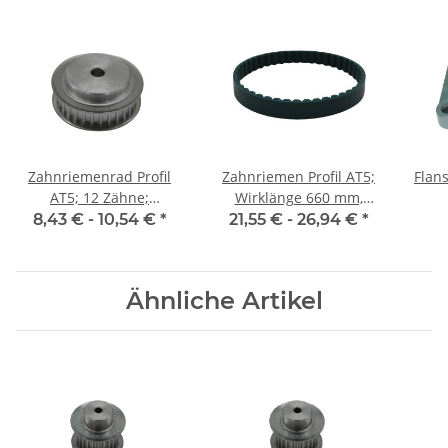
Zahnriemenrad Profil
Zahnriemen Profil AT5;
Flan
AT5; 12 Zähne;
Wirklänge 660 mm,
Riemenbreite 10 mm
Riemenbreite 10 mm
8,43 € -
10,54 €
*
21,55 € -
26,94 €
*
Ähnliche Artikel