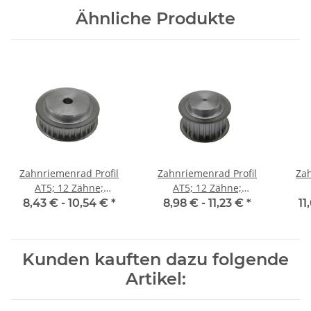
Ähnliche Produkte
Zahnriemenrad Profil
Zahnriemenrad Profil
Zah
AT5; 12 Zähne;
AT5; 12 Zähne;
Riemenbreite 10 mm
Riemenbreite 16 mm
Ri
8,43 € -
10,54 €
*
8,98 € -
11,23 €
*
11
Kunden kauften dazu folgende
Artikel: