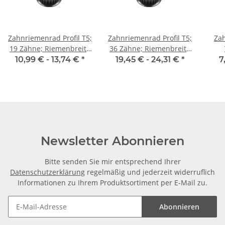
Zahnriemenrad Profil T5;
Zahnriemenrad Profil T5;
Zah
19 Zähne; Riemenbreite
36 Zähne; Riemenbreite
10 mm
16 mm
Ri
10,99 € -
13,74 €
*
19,45 € -
24,31 €
*
7
Newsletter Abonnieren
Bitte senden Sie mir entsprechend Ihrer
Datenschutzerklärung
regelmäßig und jederzeit widerruflich
Informationen zu Ihrem Produktsortiment per E-Mail zu.
Abonnieren