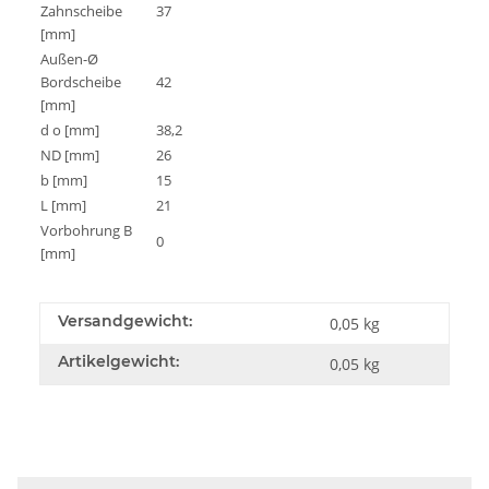
Zahnscheibe
37
[mm]
Außen-Ø
Bordscheibe
42
[mm]
d o [mm]
38,2
ND [mm]
26
b [mm]
15
L [mm]
21
Vorbohrung B
0
[mm]
Versandgewicht:
0,05 kg
Artikelgewicht:
0,05
kg