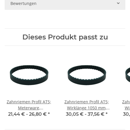
Bewertungen
Dieses Produkt passt zu
Zahnriemen Profil AT5;
Zahnriemen Profil AT5;
Zah
Meterware,
Wirklänge 1050 mm,
Wi
Riemenbreite 10 mm
Riemenbreite 10 mm
Ri
21,44 € -
26,80 €
*
30,05 € -
37,56 €
*
30