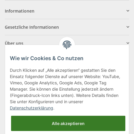
Informationen
Gesetzliche Informationen
Über uns
Wie wir Cookies & Co nutzen
Durch Klicken auf „Alle akzeptieren“ gestatten Sie den
Einsatz folgender Dienste auf unserer Website: YouTube,
Klagenfurter Straße 29
Vimeo, Google Analytics, Google Ads, Google Tag
9556 Liebenfels
Manager. Sie können die Einstellung jederzeit ändern
(Fingerabdruck-Icon links unten). Weitere Details finden
Montag bis Donnerstag: 8:00 bis 16:30 Uhr
Sie unter
Konfigurieren
und in unserer
Freitag: 8:00 bis 12:00 Uhr
Datenschutzerklärung
.
Tel.:
0043 (0) 4262 50900
Alle akzeptieren
E-Mail:
office@cncshop.at