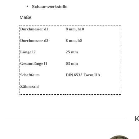
Schaumwerkstoffe
Maße:
Durchmesser d1
8 mm, h10
Durchmesser d2
8 mm, h6
Länge l2
25 mm
Gesamtlänge l1
63 mm
Schaftform
DIN 6535 Form HA
Zähnezahl
K