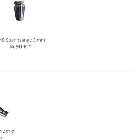
MB Spannzange 3 mm
14,90 €
*
 45° Ø
rz