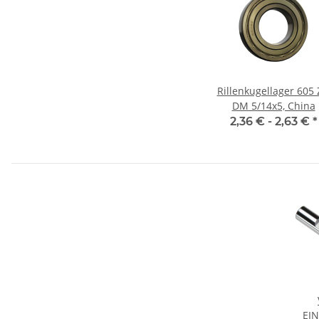
Rillenkugellager 605 
DM 5/14x5, China
2,36 € -
2,63 €
*
EI