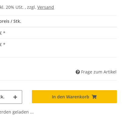
kl. 20% USt. , zzgl.
Versand
reis / Stk.
€
*
€
*
Frage zum Artikel
In den Warenkorb
k.
den geladen ...