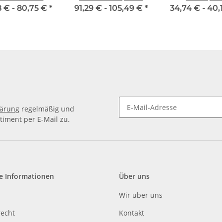
ppt Ø 10 mm, 1
lang 2 Schneiden
8 € -
80,75 €
*
91,29 € -
105,49 €
*
34,74 € -
40,
Schneide
lärung
regelmäßig und
timent per E-Mail zu.
e Informationen
Über uns
Wir über uns
recht
Kontakt