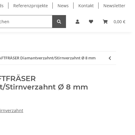
ds
Referenzprojekte
News
Kontakt
Newsletter
Frässpindeln
Lagertechnik
Lineartechnik
0,00 €
FTFRÄSER Diamantverzahnt/Stirnverzahnt Ø 8 mm
FTFRÄSER
t/Stirnverzahnt Ø 8 mm
irnverzahnt