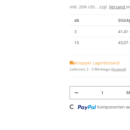
inkl. 20% USt. , zzgl.
Versand
in
ab
Stückp
3
41,41 
10
43,07 
Knapper Lagerbestand
Lieferzeit:
2 - 3 Werktage
(Ausland)
Loading...
St
Komponenten wer