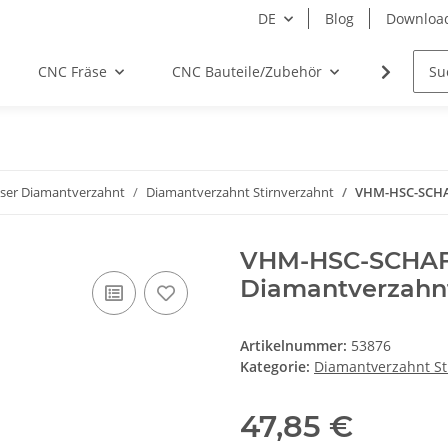
DE
Blog
Downloa
CNC Fräse
CNC Bauteile/Zubehör
Elektro
äser Diamantverzahnt
Diamantverzahnt Stirnverzahnt
VHM-HSC-SCHA
VHM-HSC-SCHA
Diamantverzahn
Artikelnummer:
53876
Kategorie:
Diamantverzahnt St
47,85 €