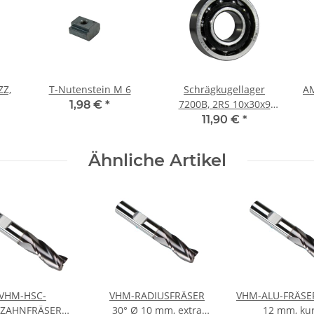
ZZ,
T-Nutenstein M 6
Schrägkugellager
A
7200B, 2RS 10x30x9
1,98 €
*
mm
11,90 €
*
Ähnliche Artikel
VHM-HSC-
VHM-RADIUSFRÄSER
VHM-ALU-FRÄSER
NZAHNFRÄSER
30° Ø 10 mm, extra
12 mm, ku