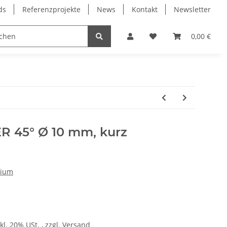
ds
Referenzprojekte
News
Kontakt
Newsletter
Frässpindeln
Lagertechnik
Lineartechnik
0,00 €
 45° Ø 10 mm, kurz
nium
kl. 20% USt. , zzgl.
Versand