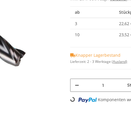
ab
Stückp
3
22,62 
10
23,52 
Knapper Lagerbestand
Lieferzeit:
2 - 3 Werktage
(Ausland)
St
Komponenten wer
Loading...