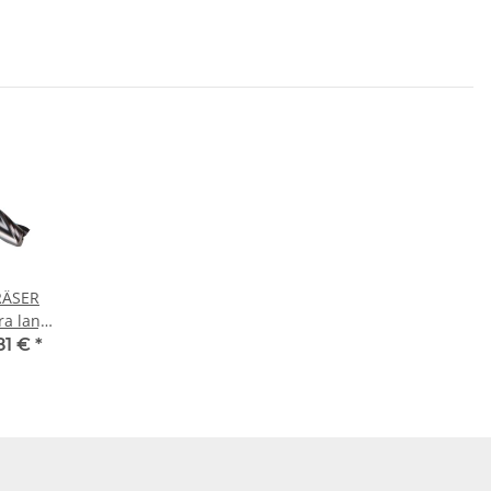
RÄSER
en
81 €
*