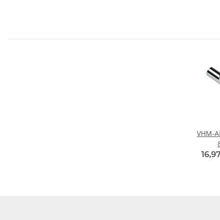
VHM-A
16,9