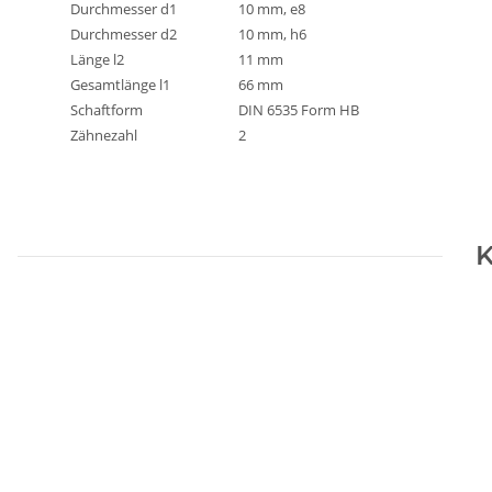
Durchmesser d1
10 mm, e8
Durchmesser d2
10 mm, h6
Länge l2
11 mm
Gesamtlänge l1
66 mm
Schaftform
DIN 6535 Form HB
Zähnezahl
2
K