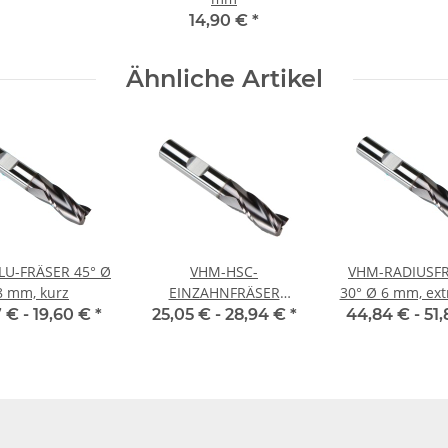
14,90 €
*
Ähnliche Artikel
LU-FRÄSER 45° Ø
VHM-HSC-
VHM-RADIUSF
8 mm, kurz
EINZAHNFRÄSER
30° Ø 6 mm, extra lang
geläppt Ø 5 mm, 1
2 Schneid
7 € -
19,60 €
*
25,05 € -
28,94 €
*
44,84 € -
51,
Schneide