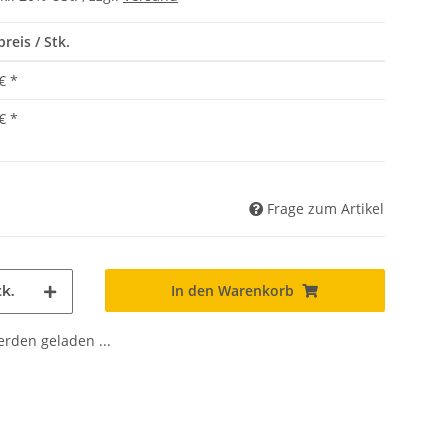
reis / Stk.
€
*
€
*
Frage zum Artikel
In den Warenkorb
k.
den geladen ...