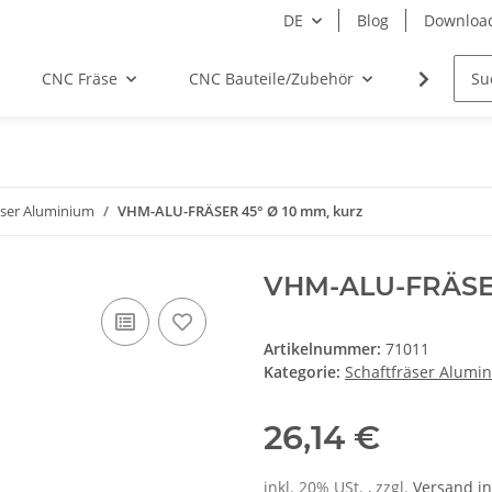
DE
Blog
Downloa
CNC Fräse
CNC Bauteile/Zubehör
Elektro
äser Aluminium
VHM-ALU-FRÄSER 45° Ø 10 mm, kurz
VHM-ALU-FRÄSER
Artikelnummer:
71011
Kategorie:
Schaftfräser Alumi
26,14 €
inkl. 20% USt. , zzgl.
Versand
in