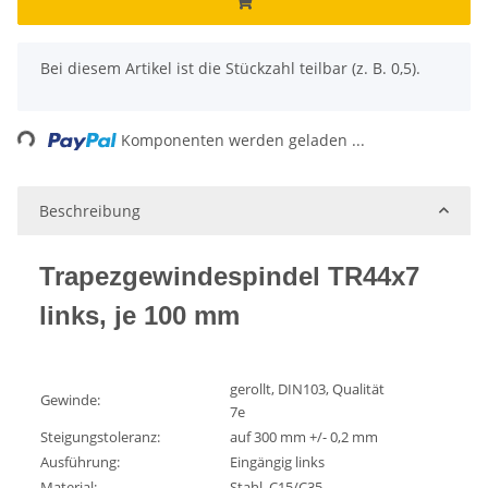
x
Bei diesem Artikel ist die Stückzahl teilbar (z. B. 0,5).
Loading...
Komponenten werden geladen ...
Beschreibung
Trapezgewindespindel TR44x7
links, je 100 mm
gerollt, DIN103, Qualität
Gewinde:
7e
Steigungstoleranz:
auf 300 mm +/- 0,2 mm
Ausführung:
Eingängig links
Material:
Stahl, C15/C35