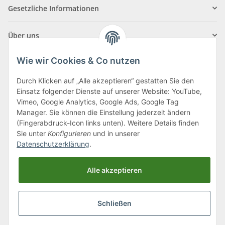
Gesetzliche Informationen
Über uns
Wie wir Cookies & Co nutzen
Durch Klicken auf „Alle akzeptieren“ gestatten Sie den
Einsatz folgender Dienste auf unserer Website: YouTube,
Klagenfurter Straße 29
Vimeo, Google Analytics, Google Ads, Google Tag
9556 Liebenfels
Manager. Sie können die Einstellung jederzeit ändern
(Fingerabdruck-Icon links unten). Weitere Details finden
Montag bis Donnerstag: 8:00 bis 16:30 Uhr
Sie unter
Konfigurieren
und in unserer
Freitag: 8:00 bis 12:00 Uhr
Datenschutzerklärung
.
Tel.:
0043 (0) 4262 50900
Alle akzeptieren
E-Mail:
office@cncshop.at
Schließen