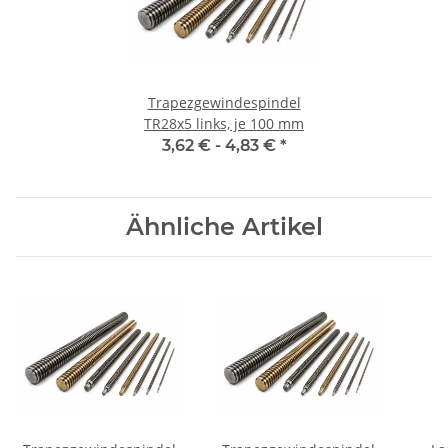
Trapezgewindespindel
TR28x5 links, je 100 mm
3,62 € -
4,83 €
*
Ähnliche Artikel