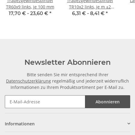
Trapezgewindespindel
Trapezgewindespindel
La
TR60x9 links, je 100 mm
TR10x2 links, je m ±2
mm
17,70 € -
23,60 €
*
6,31 € -
8,41 €
*
Newsletter Abonnieren
Bitte senden Sie mir entsprechend Ihrer
Datenschutzerklärung
regelmäßig und jederzeit widerruflich
Informationen zu Ihrem Produktsortiment per E-Mail zu.
Abonnieren
Informationen