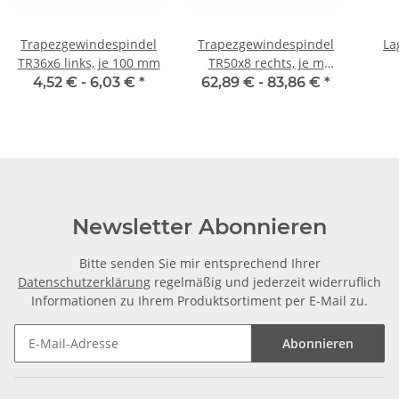
Trapezgewindespindel
Trapezgewindespindel
La
TR36x6 links, je 100 mm
TR50x8 rechts, je m
±2mm
4,52 € -
6,03 €
*
62,89 € -
83,86 €
*
Newsletter Abonnieren
Bitte senden Sie mir entsprechend Ihrer
Datenschutzerklärung
regelmäßig und jederzeit widerruflich
Informationen zu Ihrem Produktsortiment per E-Mail zu.
Abonnieren