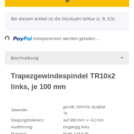
x
Bei diesem Artikel ist die Stückzahl teilbar (z. B. 0,5).
ding...
Komponenten werden geladen ...
Beschreibung
Trapezgewindespindel TR10x2
links, je 100 mm
gerollt, DIN103, Qualität
Gewinde:
7e
Steigungstoleranz:
auf 300 mm +/- 0,2 mm
Ausführung:
Eingängig links
Material:
Stahl, C15/C35