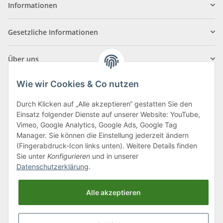
Informationen
Gesetzliche Informationen
Über uns
Wie wir Cookies & Co nutzen
Durch Klicken auf „Alle akzeptieren“ gestatten Sie den
Einsatz folgender Dienste auf unserer Website: YouTube,
Klagenfurter Straße 29
Vimeo, Google Analytics, Google Ads, Google Tag
9556 Liebenfels
Manager. Sie können die Einstellung jederzeit ändern
(Fingerabdruck-Icon links unten). Weitere Details finden
Montag bis Donnerstag: 8:00 bis 16:30 Uhr
Sie unter
Konfigurieren
und in unserer
Freitag: 8:00 bis 12:00 Uhr
Datenschutzerklärung
.
Tel.:
0043 (0) 4262 50900
Alle akzeptieren
E-Mail:
office@cncshop.at