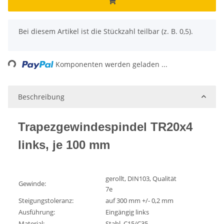
x
Bei diesem Artikel ist die Stückzahl teilbar (z. B. 0,5).
Loading...
Komponenten werden geladen ...
Beschreibung
Trapezgewindespindel TR20x4
links, je 100 mm
gerollt, DIN103, Qualität
Gewinde:
7e
Steigungstoleranz:
auf 300 mm +/- 0,2 mm
Ausführung:
Eingängig links
Material:
Stahl, C15/C35