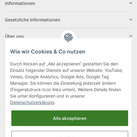
Informationen
Gesetzliche Informationen
Über uns
Wie wir Cookies & Co nutzen
Durch Klicken auf „Alle akzeptieren“ gestatten Sie den
Einsatz folgender Dienste auf unserer Website: YouTube,
Klagenfurter Straße 29
Vimeo, Google Analytics, Google Ads, Google Tag
9556 Liebenfels
Manager. Sie können die Einstellung jederzeit ändern
(Fingerabdruck-Icon links unten). Weitere Details finden
Montag bis Donnerstag: 8:00 bis 16:30 Uhr
Sie unter
Konfigurieren
und in unserer
Freitag: 8:00 bis 12:00 Uhr
Datenschutzerklärung
.
Tel.:
0043 (0) 4262 50900
Alle akzeptieren
E-Mail:
office@cncshop.at