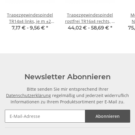
Trapezgewindespindel
Trapezgewindespindel
Mo
TR14x4 links, je m ±2
rostfrei TR16x4 rechts, je
N
mm
m ±2 mm
7,17 € -
9,56 €
*
44,02 € -
58,69 €
*
75
Newsletter Abonnieren
Bitte senden Sie mir entsprechend Ihrer
Datenschutzerklärung
regelmäßig und jederzeit widerruflich
Informationen zu Ihrem Produktsortiment per E-Mail zu.
Abonnieren