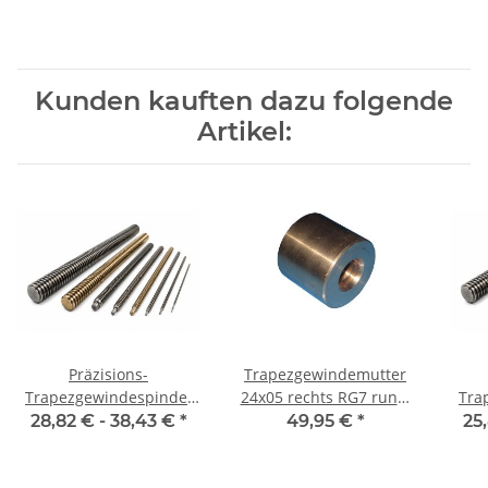
Kunden kauften dazu folgende
Artikel:
Präzisions-
Trapezgewindemutter
Trapezgewindespindel
24x05 rechts RG7 rund,
Tra
TR24x5 links, je m ±2mm
Rotguss
TR
28,82 € -
38,43 €
*
49,95 €
*
25