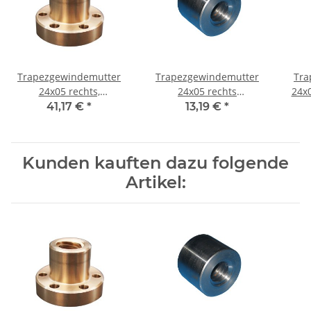
Trapezgewindemutter
Trapezgewindemutter
Tra
24x05 rechts,
24x05 rechts
24x0
einbaufertige
Automatenstahl rund
41,17 €
*
13,19 €
*
Flanschmutter RG7
Kunden kauften dazu folgende
Artikel: