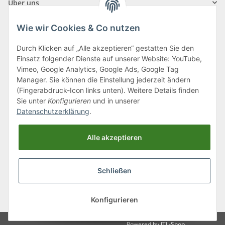
Über uns
Wie wir Cookies & Co nutzen
Durch Klicken auf „Alle akzeptieren“ gestatten Sie den
Einsatz folgender Dienste auf unserer Website: YouTube,
Klagenfurter Straße 29
Vimeo, Google Analytics, Google Ads, Google Tag
9556 Liebenfels
Manager. Sie können die Einstellung jederzeit ändern
(Fingerabdruck-Icon links unten). Weitere Details finden
Montag bis Donnerstag: 8:00 bis 16:30 Uhr
Sie unter
Konfigurieren
und in unserer
Freitag: 8:00 bis 12:00 Uhr
Datenschutzerklärung
.
Tel.:
0043 (0) 4262 50900
Alle akzeptieren
E-Mail:
office@cncshop.at
Schließen
* Alle Preise inkl. gesetzlicher USt., zzgl.
Versand
, zzgl.
Mindermengenzuschlag
Konfigurieren
Powered by
JTL-Shop