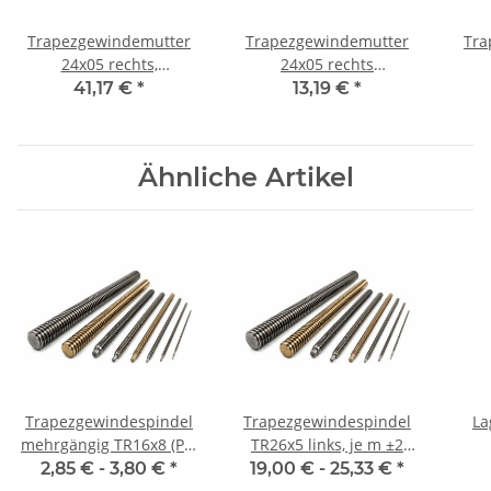
Trapezgewindemutter
Trapezgewindemutter
Tra
24x05 rechts,
24x05 rechts
einbaufertige
Automatenstahl rund
Auto
41,17 €
*
13,19 €
*
Flanschmutter RG7
Ähnliche Artikel
Trapezgewindespindel
Trapezgewindespindel
La
mehrgängig TR16x8 (P4)
TR26x5 links, je m ±2
rechts, je 100 mm
mm
2,85 € -
3,80 €
*
19,00 € -
25,33 €
*