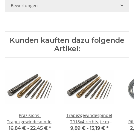
Bewertungen
Kunden kauften dazu folgende
Artikel:
Präzisions-
Trapezgewindespindel
Trapezgewindespindel
TR18x4 rechts, je m
Ri
TR18x4 rechts, je m
±2mm
16,84 € -
22,45 €
*
9,89 € -
13,19 €
*
2