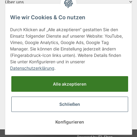
Über uns
Wie wir Cookies & Co nutzen
Durch Klicken auf „Alle akzeptieren“ gestatten Sie den
Einsatz folgender Dienste auf unserer Website: YouTube,
Klagenfurter Straße 29
Vimeo, Google Analytics, Google Ads, Google Tag
9556 Liebenfels
Manager. Sie können die Einstellung jederzeit ändern
(Fingerabdruck-Icon links unten). Weitere Details finden
Montag bis Donnerstag: 8:00 bis 16:30 Uhr
Sie unter
Konfigurieren
und in unserer
Freitag: 8:00 bis 12:00 Uhr
Datenschutzerklärung
.
Tel.:
0043 (0) 4262 50900
Alle akzeptieren
E-Mail:
office@cncshop.at
Schließen
* Alle Preise inkl. gesetzlicher USt., zzgl.
Versand
, zzgl.
Mindermengenzuschlag
Konfigurieren
Powered by
JTL-Shop