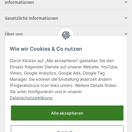
Informationen
Gesetzliche Informationen
Über uns
Wie wir Cookies & Co nutzen
Durch Klicken auf „Alle akzeptieren“ gestatten Sie den
Einsatz folgender Dienste auf unserer Website: YouTube,
Klagenfurter Straße 29
Vimeo, Google Analytics, Google Ads, Google Tag
9556 Liebenfels
Manager. Sie können die Einstellung jederzeit ändern
(Fingerabdruck-Icon links unten). Weitere Details finden
Montag bis Donnerstag: 8:00 bis 16:30 Uhr
Sie unter
Konfigurieren
und in unserer
Freitag: 8:00 bis 12:00 Uhr
Datenschutzerklärung
.
Tel.:
0043 (0) 4262 50900
Alle akzeptieren
E-Mail:
office@cncshop.at