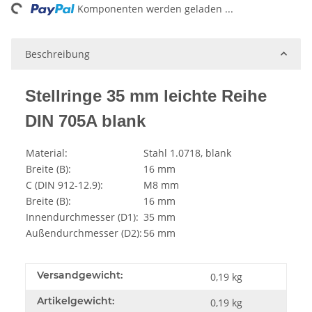
ng...
Komponenten werden geladen ...
Beschreibung
Stellringe 35 mm leichte Reihe
DIN 705A blank
Material:
Stahl 1.0718, blank
Breite (B):
16 mm
C (DIN 912-12.9):
M8 mm
Breite (B):
16 mm
Innendurchmesser (D1):
35 mm
Außendurchmesser (D2):
56 mm
Versandgewicht:
0,19 kg
Artikelgewicht:
0,19
kg