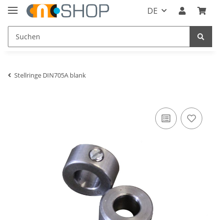
DE
Stellringe DIN705A blank