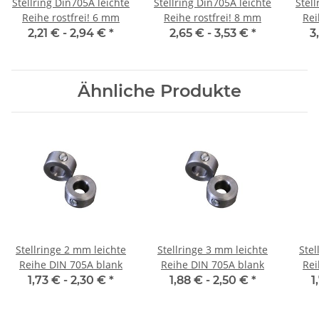
Stellring Din705A leichte
Stellring Din705A leichte
Stell
Reihe rostfrei! 6 mm
Reihe rostfrei! 8 mm
2,21 € -
2,94 €
*
2,65 € -
3,53 €
*
3
Ähnliche Produkte
Stellringe 2 mm leichte
Stellringe 3 mm leichte
Stellring
Reihe DIN 705A blank
Reihe DIN 705A blank
Rei
1,73 € -
2,30 €
*
1,88 € -
2,50 €
*
1