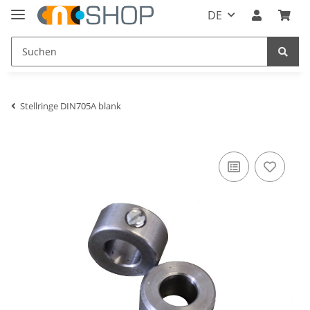
DE
Stellringe DIN705A blank