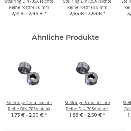
Stellring Din705A leichte
Stellring Din705A leichte
Stell
Reihe rostfrei! 6 mm
Reihe rostfrei! 8 mm
2,21 € -
2,94 €
*
2,65 € -
3,53 €
*
3
Ähnliche Produkte
Stellringe 2 mm leichte
Stellringe 3 mm leichte
Stellring
Reihe DIN 705A blank
Reihe DIN 705A blank
Rei
1,73 € -
2,30 €
*
1,88 € -
2,50 €
*
1