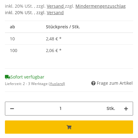
inkl. 20% USt. , zzgl.
Versand
zzgl.
Mindermengenzuschlag
inkl. 20% USt. , zzgl.
Versand
ab
Stückpreis / Stk.
10
2,48 €
*
100
2,06 €
*
Sofort verfügbar
Frage zum Artikel
Lieferzeit:
2 - 3 Werktage
(Ausland)
Stk.
Loading...